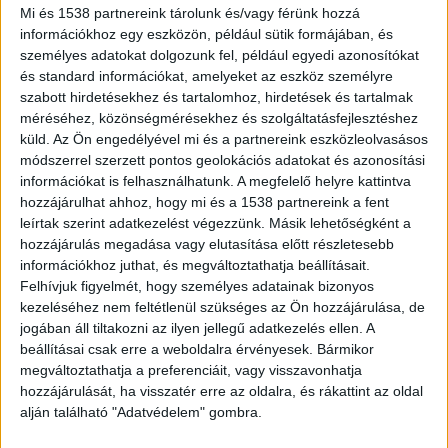
szurkolói vandalizmusról, amelyet az EL-döntőre
Mi és 1538 partnereink tárolunk és/vagy férünk hozzá
információkhoz egy eszközön, például sütik formájában, és
érkező spanyol és olasz drukkerek tettek a
személyes adatokat dolgozunk fel, például egyedi azonosítókat
belvárossal. A Liszt Ferenc teret elpusztították,
és standard információkat, amelyeket az eszköz személyre
szabott hirdetésekhez és tartalomhoz, hirdetések és tartalmak
írja posztjában a 6. kerület polgármestere.
A
méréséhez, közönségmérésekhez és szolgáltatásfejlesztéshez
BudaPestkörnyéke.hu legfrissebb híreit ide
küld.
Az Ön engedélyével mi és a partnereink eszközleolvasásos
kattintva éred el.
módszerrel szerzett pontos geolokációs adatokat és azonosítási
információkat is felhasználhatunk. A megfelelő helyre kattintva
hozzájárulhat ahhoz, hogy mi és a 1538 partnereink a fent
leírtak szerint adatkezelést végezzünk. Másik lehetőségként a
hozzájárulás megadása vagy elutasítása előtt részletesebb
információkhoz juthat, és megváltoztathatja beállításait.
Felhívjuk figyelmét, hogy személyes adatainak bizonyos
kezeléséhez nem feltétlenül szükséges az Ön hozzájárulása, de
jogában áll tiltakozni az ilyen jellegű adatkezelés ellen. A
beállításai csak erre a weboldalra érvényesek. Bármikor
megváltoztathatja a preferenciáit, vagy visszavonhatja
hozzájárulását, ha visszatér erre az oldalra, és rákattint az oldal
alján található "Adatvédelem" gombra.