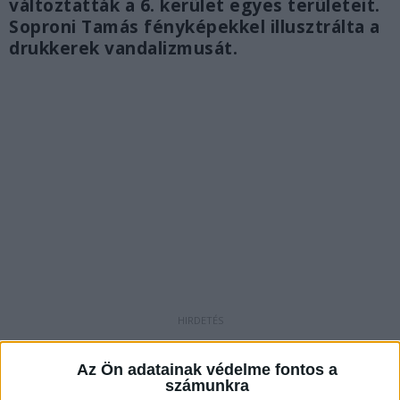
változtatták a 6. kerület egyes területeit.
Soproni Tamás fényképekkel illusztrálta a
drukkerek vandalizmusát.
A Liszt Ferenc tér elesett
Az Ön adatainak védelme fontos a
Soproni Tamás Facebook-bejegyzésében írt a
számunkra