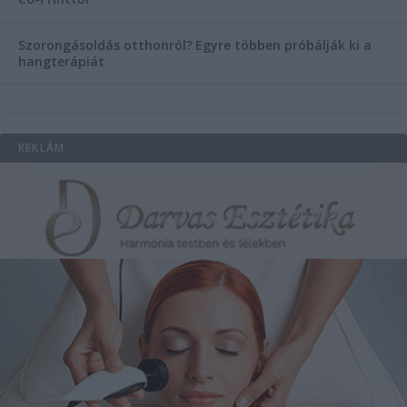
Szorongásoldás otthonról?
Egyre többen próbálják ki a
hangterápiát
REKLÁM