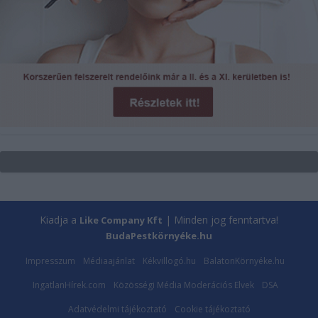
Kiadja a
| Minden jog fenntartva!
Like Company Kft
BudaPestkörnyéke.hu
Impresszum
Médiaajánlat
Kékvillogó.hu
BalatonKörnyéke.hu
IngatlanHírek.com
Közösségi Média Moderációs Elvek
DSA
Adatvédelmi tájékoztató
Cookie tájékoztató