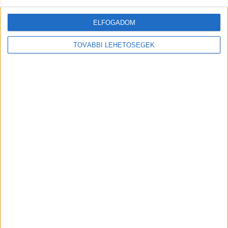
ELFOGADOM
TOVÁBBI LEHETŐSÉGEK
Szemét mindenhol