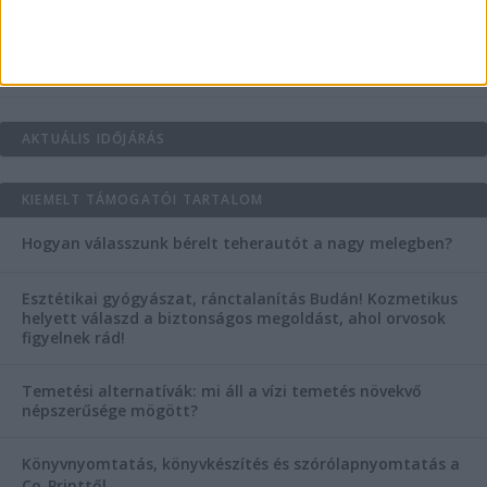
Mitől működik jól egy üzlettéri display?
AKTUÁLIS IDŐJÁRÁS
KIEMELT TÁMOGATÓI TARTALOM
Hogyan válasszunk bérelt teherautót a nagy melegben?
Esztétikai gyógyászat, ránctalanítás Budán! Kozmetikus
helyett válaszd a biztonságos megoldást, ahol orvosok
figyelnek rád!
Temetési alternatívák: mi áll a vízi temetés növekvő
népszerűsége mögött?
Könyvnyomtatás, könyvkészítés és szórólapnyomtatás a
Co-Printtől