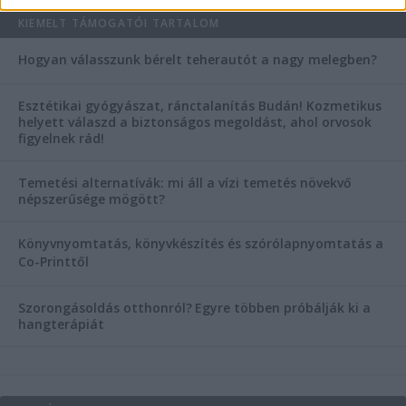
KIEMELT TÁMOGATÓI TARTALOM
Hogyan válasszunk bérelt teherautót a nagy melegben?
Esztétikai gyógyászat, ránctalanítás Budán! Kozmetikus
helyett válaszd a biztonságos megoldást, ahol orvosok
figyelnek rád!
Temetési alternatívák: mi áll a vízi temetés növekvő
népszerűsége mögött?
Könyvnyomtatás, könyvkészítés és szórólapnyomtatás a
Co-Printtől
Szorongásoldás otthonról?
Egyre többen próbálják ki a
hangterápiát