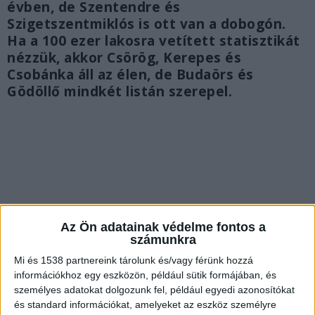
évben, de Szentendre és
Szigetszentmiklós is ott van a dobogón.
Ha a 100 ezer lakosra vetített statisztikát
nézzük, akkor Csörög, Kerepes és
Csobánka áll az élen, de Budaörs és
Gödöllő mindkét listán szerepel.
Az Ön adatainak védelme fontos a
számunkra
Mi és 1538 partnereink tárolunk és/vagy férünk hozzá
információkhoz egy eszközön, például sütik formájában, és
személyes adatokat dolgozunk fel, például egyedi azonosítókat
és standard információkat, amelyeket az eszköz személyre