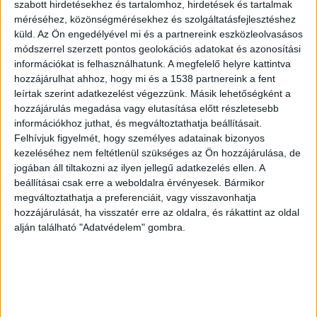
szabott hirdetésekhez és tartalomhoz, hirdetések és tartalmak
Korábbi statisztikák
méréséhez, közönségmérésekhez és szolgáltatásfejlesztéshez
küld.
Az Ön engedélyével mi és a partnereink eszközleolvasásos
Amint arról a BudaPestkörnyeke.hu beszámolt
,
módszerrel szerzett pontos geolokációs adatokat és azonosítási
meglepő, hogy nem a legnépesebb városban
információkat is felhasználhatunk. A megfelelő helyre kattintva
hozzájárulhat ahhoz, hogy mi és a 1538 partnereink a fent
történt a legtöbb betörés 2018 első félévében,
leírtak szerint adatkezelést végezzünk. Másik lehetőségként a
hanem a mindössze 28 ezres Budaörsön. Azóta
hozzájárulás megadása vagy elutasítása előtt részletesebb
sokat változott a helyzet, a legtöbb helyen javult
információkhoz juthat, és megváltoztathatja beállításait.
Felhívjuk figyelmét, hogy személyes adatainak bizonyos
a helyzet, de van ahol nagy romlás figyelhető
kezeléséhez nem feltétlenül szükséges az Ön hozzájárulása, de
meg.
A BudaPestkörnyeke.hu legfrissebb híreit
jogában áll tiltakozni az ilyen jellegű adatkezelés ellen. A
beállításai csak erre a weboldalra érvényesek. Bármikor
ide kattintva éred el.
megváltoztathatja a preferenciáit, vagy visszavonhatja
hozzájárulását, ha visszatér erre az oldalra, és rákattint az oldal
alján található "Adatvédelem" gombra.