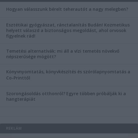
Hogyan válasszunk bérelt teherautót a nagy melegben?
Esztétikai gyógyászat, ránctalanítás Budán! Kozmetikus
helyett válaszd a biztonságos megoldást, ahol orvosok
figyelnek rád!
Temetési alternatívák: mi áll a vízi temetés növekvő
népszerűsége mögött?
Könyvnyomtatás, könyvkészítés és szórólapnyomtatás a
Co-Printtől
Szorongásoldás otthonról?
Egyre többen próbálják ki a
hangterápiát
REKLÁM