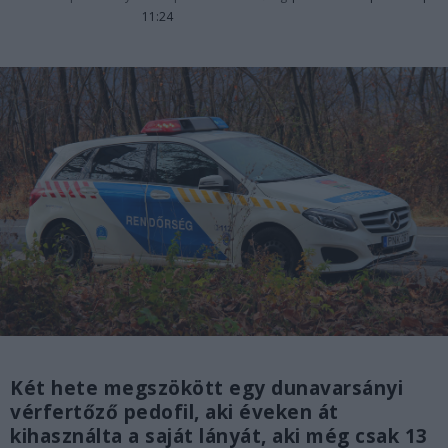
11:24
Két hete megszökött egy dunavarsányi
vérfertőző pedofil, aki éveken át
kihasználta a saját lányát, aki még csak 13