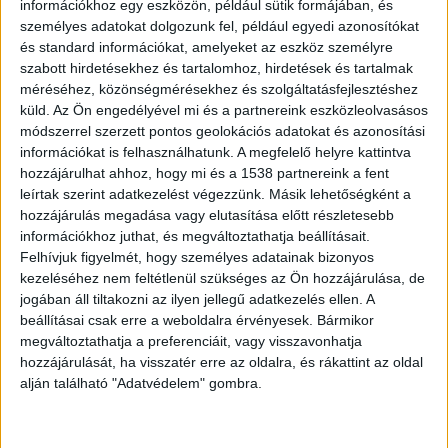
információkhoz egy eszközön, például sütik formájában, és
személyes adatokat dolgozunk fel, például egyedi azonosítókat
és standard információkat, amelyeket az eszköz személyre
Megjárta a börtönt
szabott hirdetésekhez és tartalomhoz, hirdetések és tartalmak
méréséhez, közönségmérésekhez és szolgáltatásfejlesztéshez
A dunavarsányi apa egyszer már börtönbe került,
küld.
Az Ön engedélyével mi és a partnereink eszközleolvasásos
módszerrel szerzett pontos geolokációs adatokat és azonosítási
amiért saját lányát, 13 éves kora óta házaséletre
információkat is felhasználhatunk. A megfelelő helyre kattintva
kényszerítette. Végül a börtönből kiengedték.
hozzájárulhat ahhoz, hogy mi és a 1538 partnereink a fent
Később 8 év börtönre ítélték, viszont
leírtak szerint adatkezelést végezzünk. Másik lehetőségként a
hozzájárulás megadása vagy elutasítása előtt részletesebb
megszökött a büntetés elől, ezért
információkhoz juthat, és megváltoztathatja beállításait.
elfogatóparancsot adta ki ellene. Több mint két
Felhívjuk figyelmét, hogy személyes adatainak bizonyos
kezeléséhez nem feltétlenül szükséges az Ön hozzájárulása, de
hete keresik.
A Budapest és Környéke hírportál
jogában áll tiltakozni az ilyen jellegű adatkezelés ellen. A
legfrissebb híreit ide kattintva éred el! A
beállításai csak erre a weboldalra érvényesek. Bármikor
megváltoztathatja a preferenciáit, vagy visszavonhatja
Facebookon már 252 ezernél is többen követnek
hozzájárulását, ha visszatér erre az oldalra, és rákattint az oldal
minket.
alján található "Adatvédelem" gombra.