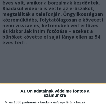
éves volt, amikor a borzalmak kezdődtek.
Ráadásul videóra is vette az erőszakot,
megtalálták a telefonján. Öngyilkosságban
közreműködés, folytatólagosan elkövetett
nemi visszaélés, kétrendbeli vérfertőzés
és kiskorúak intim fotózása – ezeket a
bűnöket követte el saját lánya ellen az 54
éves férfi.
Az Ön adatainak védelme fontos a
számunkra
Mi és 1538 partnereink tárolunk és/vagy férünk hozzá