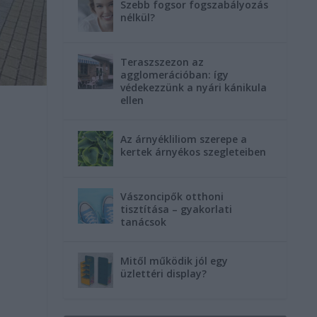
Szebb fogsor fogszabályozás
nélkül?
Teraszszezon az
agglomerációban: így
védekezzünk a nyári kánikula
ellen
Az árnyékliliom szerepe a
kertek árnyékos szegleteiben
Vászoncipők otthoni
tisztítása – gyakorlati
tanácsok
Mitől működik jól egy
üzlettéri display?