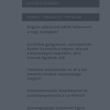
AKTUÁLIS IDŐJÁRÁS
KIEMELT TÁMOGATÓI TARTALOM
Hogyan válasszunk bérelt teherautót
a nagy melegben?
Esztétikai gyógyászat, ránctalanítás
Budán! Kozmetikus helyett válaszd
a biztonságos megoldást, ahol
orvosok figyelnek rád!
Temetési alternatívák: mi áll a vízi
temetés növekvő népszerűsége
mögött?
Könyvnyomtatás, könyvkészítés és
szórólapnyomtatás a Co-Printtől
Szorongásoldás otthonról?
Egyre