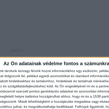
Az Ön adatainak védelme fontos a számunkr
skun InterRégió (IR 7804) csak Kiskunfélegyháza
nk tárolunk és/vagy férünk hozzá információkhoz egy eszközön, példáu
k a Napfény InterCity vonattal (IC 715) utazhatnak
t dolgozunk fel, például egyedi azonosítókat és standard információk
abott hirdetésekhez és tartalomhoz, hirdetések és tartalmak méréséhe
Városföldön is megáll.
és szolgáltatásfejlesztéshez küld.
Az Ön engedélyével mi és a partne
dszerrel szerzett pontos geolokációs adatokat és azonosítási informác
megfelelő helyre kattintva hozzájárulhat ahhoz, hogy mi és a 1538 partne
 végezzünk. Másik lehetőségként a hozzájárulás megadása vagy elutasí
iókhoz juthat, és megváltoztathatja beállításait.
Felhívjuk figyelmét, 