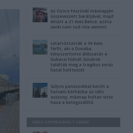
Az Ozora Fesztivál másnapján
összeveszett barátjával, majd
eltűnt a 21 éves Bence: azóta
senki nem tud róla semmit
Letartóztatták a 34 éves
férfit, aki a Dunába
kényszerítette áldozatát a
Gubacsi hídnál: búvárok
találták meg a tragikus sorsú
fiatal holttestét
Súlyos panaszokkal került a
hatvani kórházba az idős
asszony, másnap holtan vitte
haza a betegszállító
FRISS SZPONZORÁLT CIKKEK