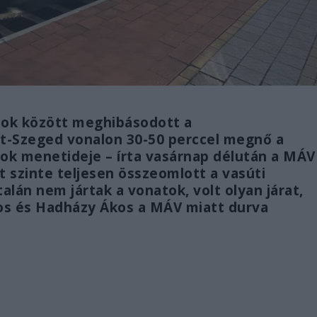
sok között meghibásodott a
t-Szeged vonalon 30-50 perccel megnő a
ok menetideje – írta vasárnap délután a MÁV
 szinte teljesen összeomlott a vasúti
lán nem jártak a vonatok, volt olyan járat,
nos és Hadházy Ákos a MÁV miatt durva