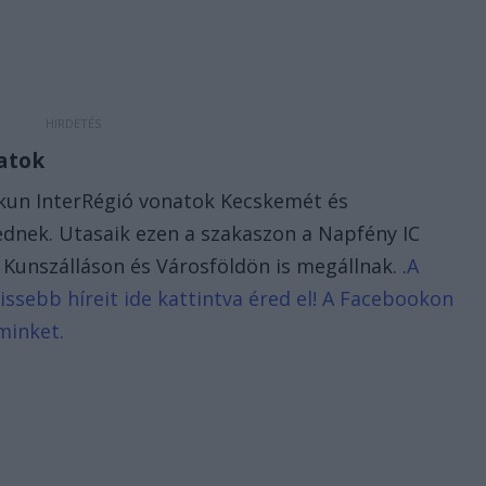
natok
iskun InterRégió vonatok Kecskemét és
dnek. Utasaik ezen a szakaszon a Napfény IC
Kunszálláson és Városföldön is megállnak. .
A
issebb híreit ide kattintva éred el! A Facebookon
minket.