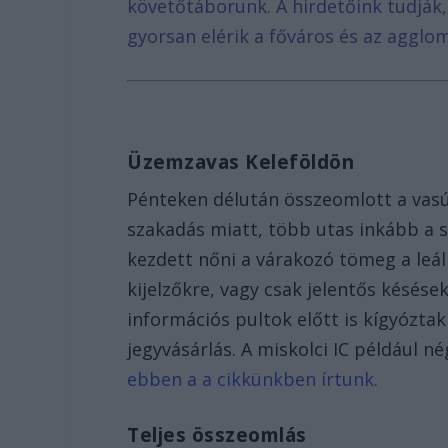
követőtáborunk. A hirdetőink tudják
gyorsan elérik a főváros és az agglom
Üzemzavas Keleföldön
Pénteken délután összeomlott a vasú
szakadás miatt, több utas inkább a s
kezdett nőni a várakozó tömeg a leáll
kijelzőkre, vagy csak jelentős késése
információs pultok előtt is kígyózta
jegyvásárlás. A miskolci IC például n
ebben a a cikkünkben írtunk.
Teljes összeomlás