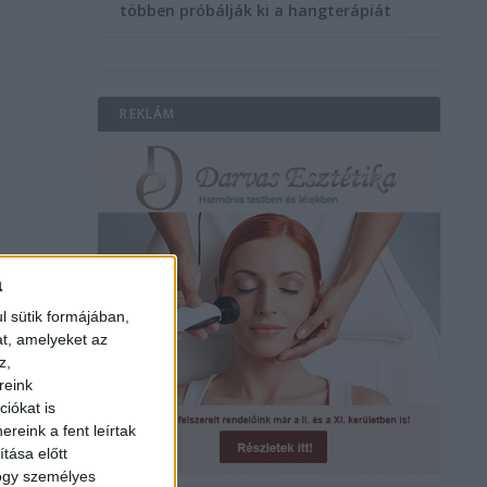
többen próbálják ki a hangterápiát
REKLÁM
a
l sütik formájában,
at, amelyeket az
z,
reink
iókat is
reink a fent leírtak
tása előtt
hogy személyes