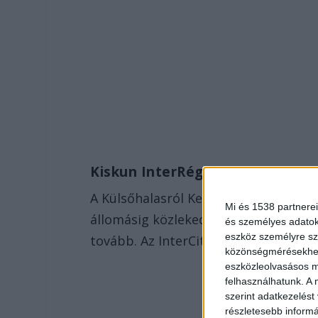
Kiskun InterRégió
A Külsőhalasról Kecskemétre tartó Ki
Mi és 1538 partnerei
állomásig közlekedik, onnan az utaso
és személyes adatoka
eszköz személyre sz
tovább. Az InterCity Kunszálláson és 
közönségmérésekhez 
eszközleolvasásos mó
felhasználhatunk. A 
szerint adatkezelést
részletesebb informác