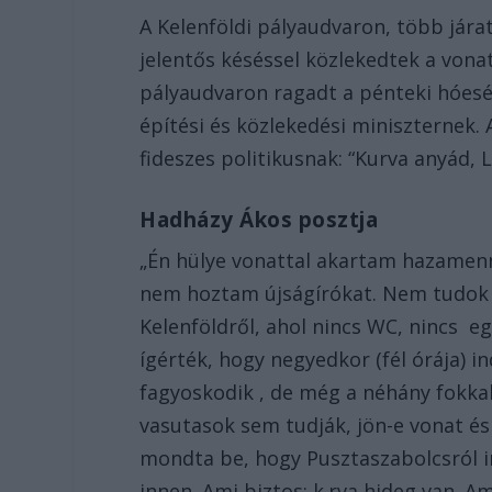
A Kelenföldi pályaudvaron, több járat
jelentős késéssel közlekedtek a vona
pályaudvaron ragadt a pénteki hóesés
építési és közlekedési miniszternek. 
fideszes politikusnak: “Kurva anyád, 
Hadházy Ákos posztja
„Én hülye vonattal akartam hazamenn
nem hoztam újságírókat. Nem tudok 
Kelenföldről, ahol nincs WC, nincs e
ígérték, hogy negyedkor (fél órája) i
fagyoskodik , de még a néhány fokk
vasutasok sem tudják, jön-e vonat é
mondta be, hogy Pusztaszabolcsról in
innen. Ami biztos: k.rva hideg van. A