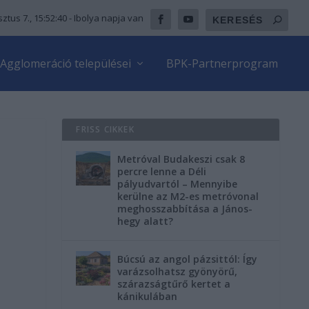
ztus 7., 15:52:42
- Ibolya napja van
Agglomeráció települései
BPK-Partnerprogram
FRISS CIKKEK
Metróval Budakeszi csak 8
a
percre lenne a Déli
pályudvartól – Mennyibe
kerülne az M2-es metróvonal
meghosszabbítása a János-
hegy alatt?
Búcsú az angol pázsittól: Így
varázsolhatsz gyönyörű,
szárazságtűrő kertet a
kánikulában