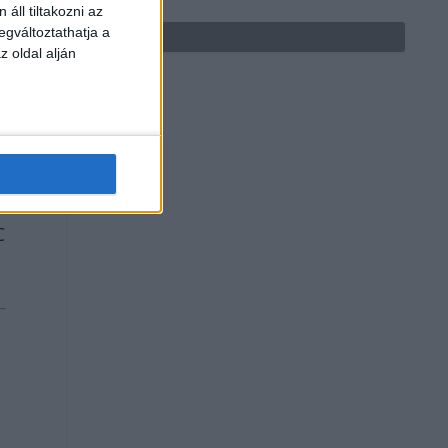
áll tiltakozni az
egváltoztathatja a
z oldal alján
C