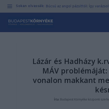
Sokan olvassák:
Búcsú az angol pázsittól: Így varázso
Lázár és Hadházy k.
MÁV problémáját: 
vonalon makkant meg
kés
Írta:
Budapest Környéke központi szerk