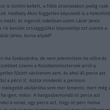
ot is törölni kellett, a főbb útvonalakon pedig csak
tok. Hadházy Ákos független képviselő is a Kelenföld
 miatt, és ingerült videóban üzent Lázár János
A 14. kerület országgyűlési képviselője ezt üzente a
Lázár János, kurva anyád!”
i ma Szekszárdra, de nem jelentettem be előre és
szebbet üzenni a Rozsdaminiszternek arról a
gyetlen fűtött váróterem sem, és ahol 45 perce azt
ndul a pécsi IC. Azóta mindenki a peronon
al melegebb aluljáróba sem mer lemenni, mert még 
s ha igen, mikor. A hangosbemondó ot perce azt
dul a vonat, egy perce azt, hogy öt perc múlva
mi jó: sok nagyon tisztességes vasutassal találkozta