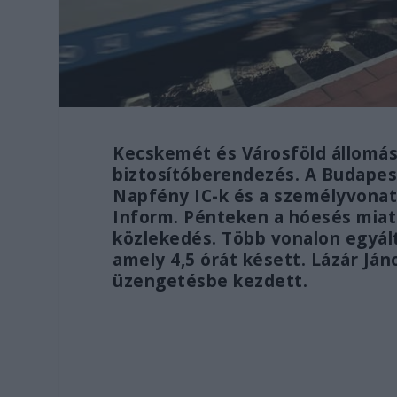
Kecskemét és Városföld állomá
biztosítóberendezés. A Budapes
Napfény IC-k és a személyvonat
Inform. Pénteken a hóesés miatt
közlekedés. Több vonalon egyálta
amely 4,5 órát késett. Lázár Já
üzengetésbe kezdett.