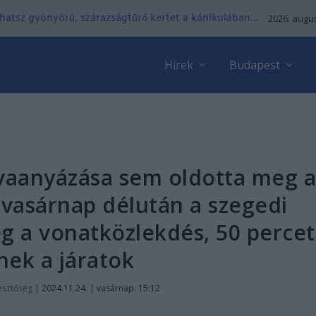
lhatsz gyönyörű, szárazságtűrő kertet a kánikulában...
2026. augus
Hírek
Budapest
rvaanyázása sem oldotta meg 
vasárnap délután a szegedi
 a vonatközlekdés, 50 percet
nek a járatok
esztőség
|
2024.11.24. | vasárnap: 15:12