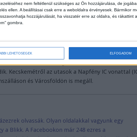
ezeléséhez nem feltétlenül szükséges az Ön hozzájárulása, de jogában 
zelés ellen. A beállításai csak erre a weboldalra érvényesek. Bármikor m
isszavonhatja hozzájárulását, ha visszatér erre az oldalra, és rákattint a
lem" gombra.
ÁBBI LEHETŐSÉGEK
ELFOGADOM
r induló Kiskun InterRégió (IR 7895) csak
ik. Kecskemétről az utasok a Napfény IC vonattal (I
szálláson és Városföldön is megáll.
ázezrek olvassák. Olyan oldalakkal vagyunk egy
agy a Blikk. A Facebookon már 248 ezres a