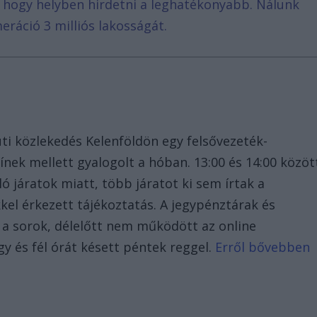
, hogy helyben hirdetni a leghatékonyabb. Nálunk
eráció 3 milliós lakosságát.
ti közlekedés Kelenföldön egy felsővezeték-
ínek mellett gyalogolt a hóban. 13:00 és 14:00 közöt
ó járatok miatt, több járatot ki sem írtak a
kkel érkezett tájékoztatás. A jegypénztárak és
k a sorok, délelőtt nem működött az online
égy és fél órát késett péntek reggel.
Erről bővebben