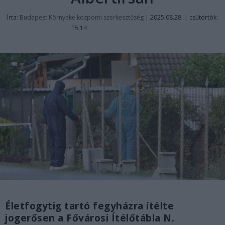
Írta:
Budapest Környéke központi szerkesztőség
|
2025.08.28. | csütörtök:
15:14
Életfogytig tartó fegyházra ítélte
jogerősen a Fővárosi Ítélőtábla N.