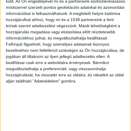
küld.
Az Ön engedélyével mi és a partnereink eszközleolvasásos
Megromlott a kapcsolatuk
módszerrel szerzett pontos geolokációs adatokat és azonosítási
információkat is felhasználhatunk. A megfelelő helyre kattintva
A család néhány évvel a gyilkosság előtt költözött
hozzájárulhat ahhoz, hogy mi és a 1538 partnereink a fent
Albertirsára. Bár a kisgyermekes asszony és a
leírtak szerint adatkezelést végezzünk. Másik lehetőségként a
hozzájárulás megadása vagy elutasítása előtt részletesebb
korábban katonaként szolgáló férfi között
információkhoz juthat, és megváltoztathatja beállításait.
régebb óta megromlott a viszony, a
Felhívjuk figyelmét, hogy személyes adatainak bizonyos
kezeléséhez nem feltétlenül szükséges az Ön hozzájárulása, de
házasságukból 2020-ban született egy kislány. A
jogában áll tiltakozni az ilyen jellegű adatkezelés ellen. A
nőnek volt egy 10 éves kisfia is az előző
beállításai csak erre a weboldalra érvényesek. Bármikor
kapcsolatából, ő az édesapjánál volt a tragédia
megváltoztathatja a preferenciáit, vagy visszavonhatja
hozzájárulását, ha visszatér erre az oldalra, és rákattint az oldal
napján.
A Budapest és Környéke hírportál
alján található "Adatvédelem" gombra.
legfrissebb híreit ide kattintva éred el! A
Facebookon már 252 ezernél is többen követnek
minket.