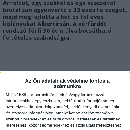
Arnoldot, egy székkel és egy vascsővel
brutálisan agyonverte a 33 éves feleségét,
majd megfojtotta a két és fél éves
kislányukat Albertirsán. A vérfürdőt
rendező férfi 30 év múlva bocsátható
feltételes szabadságra.
Az Ön adatainak védelme fontos a
számunkra
Mi és 1538 partnereink tárolunk és/vagy férünk hozzá
információkhoz egy eszközön, például sütik formájában, és
személyes adatokat dolgozunk fel, például egyedi azonosítókat
és standard információkat, amelyeket az eszköz személyre
szabott hirdetésekhez és tartalomhoz, hirdetések és tartalmak
méréséhez, közönségmérésekhez és szolgáltatásfejlesztéshez