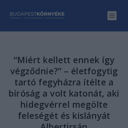
“Miért kellett ennek így
végződnie?” – életfogytig
tartó fegyházra ítélte a
bíróság a volt katonát, aki
hidegvérrel megölte
feleségét és kislányát
Albertirsán