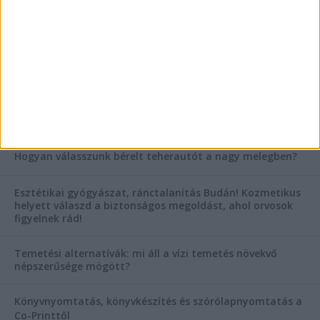
Mitől működik jól egy üzlettéri display?
AKTUÁLIS IDŐJÁRÁS
KIEMELT TÁMOGATÓI TARTALOM
Hogyan válasszunk bérelt teherautót a nagy melegben?
Esztétikai gyógyászat, ránctalanítás Budán! Kozmetikus
helyett válaszd a biztonságos megoldást, ahol orvosok
figyelnek rád!
Temetési alternatívák: mi áll a vízi temetés növekvő
népszerűsége mögött?
Könyvnyomtatás, könyvkészítés és szórólapnyomtatás a
Co-Printtől