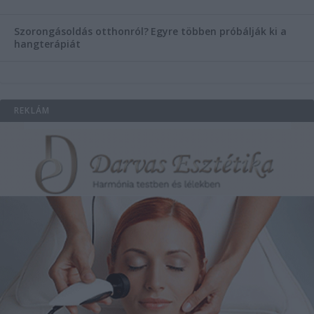
Szorongásoldás otthonról?
Egyre többen próbálják ki a
hangterápiát
REKLÁM