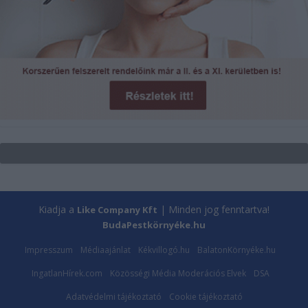
Kiadja a
| Minden jog fenntartva!
Like Company Kft
BudaPestkörnyéke.hu
Impresszum
Médiaajánlat
Kékvillogó.hu
BalatonKörnyéke.hu
IngatlanHírek.com
Közösségi Média Moderációs Elvek
DSA
Adatvédelmi tájékoztató
Cookie tájékoztató