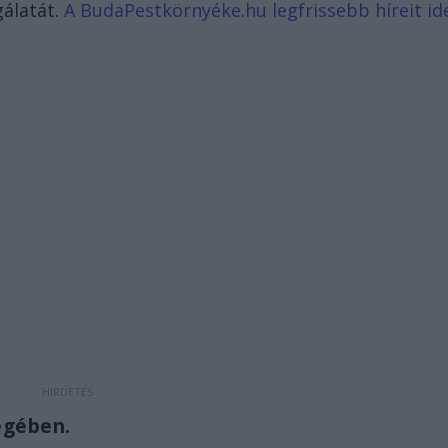
gálatát.
A BudaPestkörnyéke.hu legfrissebb híreit id
égében.