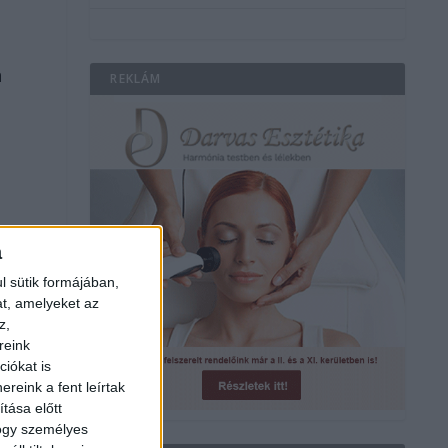
n
REKLÁM
a
l sütik formájában,
at, amelyeket az
z,
reink
iókat is
reink a fent leírtak
tása előtt
hogy személyes