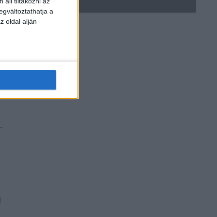
áll tiltakozni az
egváltoztathatja a
z oldal alján
n
l