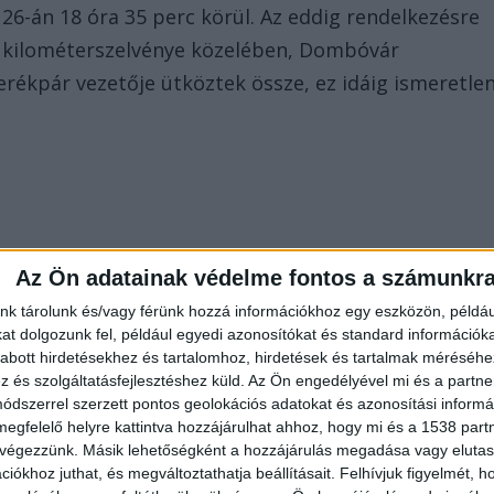
 26-án 18 óra 35 perc körül. Az eddig rendelkezésre
es kilométerszelvénye közelében, Dombóvár
rékpár vezetője ütköztek össze, ez idáig ismeretle
Az Ön adatainak védelme fontos a számunkr
nk tárolunk és/vagy férünk hozzá információkhoz egy eszközön, példáu
t dolgozunk fel, például egyedi azonosítókat és standard információk
abott hirdetésekhez és tartalomhoz, hirdetések és tartalmak méréséhe
és szolgáltatásfejlesztéshez küld.
Az Ön engedélyével mi és a partne
dszerrel szerzett pontos geolokációs adatokat és azonosítási informác
megfelelő helyre kattintva hozzájárulhat ahhoz, hogy mi és a 1538 partne
 végezzünk. Másik lehetőségként a hozzájárulás megadása vagy elutasí
n megsérült, hogy a helyszínre érkező gyors orvosi
iókhoz juthat, és megváltoztathatja beállításait.
Felhívjuk figyelmét, 