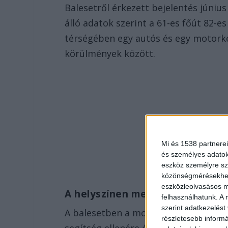
Balesetről érkezett bejelentés június
álló adatok szerint a 61-es főút 82-
térségében egy autós és egy motorke
körülmények között.
Mi és 1538 partnerei
és személyes adatoka
eszköz személyre sz
közönségmérésekhez 
eszközleolvasásos mó
A helyszínen meghalt
felhasználhatunk. A 
szerint adatkezelést
A balesetben a motoros olyan súlyosa
részletesebb informác
segítség ellenére életét vesztette.