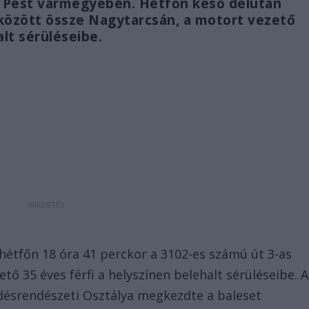
t Pest vármegyében. Hétfőn késő délután
között össze Nagytarcsán, a motort vezető
alt sérüléseibe.
hétfőn 18 óra 41 perckor a 3102-es számú út 3-as
ő 35 éves férfi a helyszínen belehalt sérüléseibe. A
désrendészeti Osztálya megkezdte a baleset