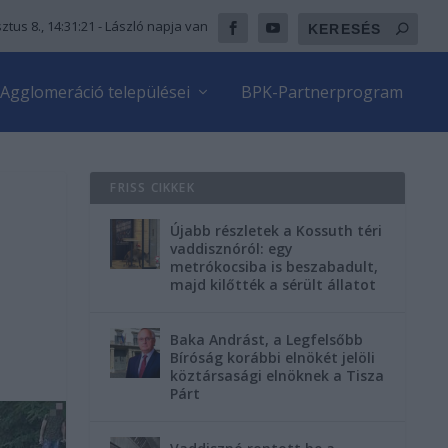
ztus 8., 14:31:23
- László napja van
Agglomeráció települései
BPK-Partnerprogram
FRISS CIKKEK
Újabb részletek a Kossuth téri
vaddisznóról: egy
metrókocsiba is beszabadult,
majd kilőtték a sérült állatot
Baka Andrást, a Legfelsőbb
Bíróság korábbi elnökét jelöli
köztársasági elnöknek a Tisza
Párt