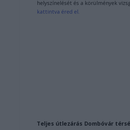
helyszínelését és a körülmények vizs
kattintva éred el.
Teljes útlezárás Dombóvár térs