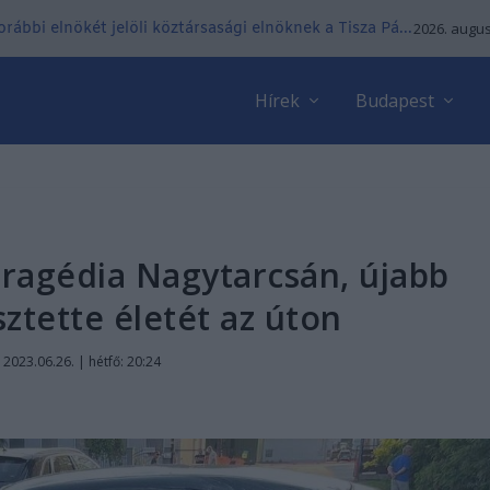
ábbi elnökét jelöli köztársasági elnöknek a Tisza Pá...
2026. augus
Hírek
Budapest
ragédia Nagytarcsán, újabb
ztette életét az úton
|
2023.06.26. | hétfő: 20:24