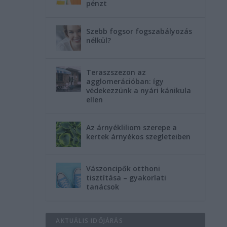
pénzt
Szebb fogsor fogszabályozás
nélkül?
Teraszszezon az
agglomerációban: így
védekezzünk a nyári kánikula
ellen
Az árnyékliliom szerepe a
kertek árnyékos szegleteiben
Vászoncipők otthoni
tisztítása – gyakorlati
tanácsok
AKTUÁLIS IDŐJÁRÁS