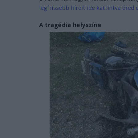
legfrissebb híreit ide kattintva éred e
A tragédia helyszíne