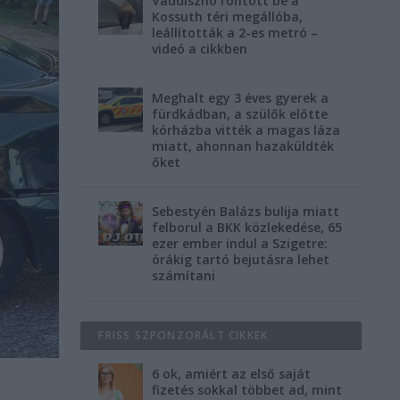
Vaddisznó rontott be a
Kossuth téri megállóba,
leállították a 2-es metró –
videó a cikkben
Meghalt egy 3 éves gyerek a
fürdkádban, a szülők előtte
kórházba vitték a magas láza
miatt, ahonnan hazaküldték
őket
Sebestyén Balázs bulija miatt
felborul a BKK közlekedése, 65
ezer ember indul a Szigetre:
órákig tartó bejutásra lehet
számítani
FRISS SZPONZORÁLT CIKKEK
6 ok, amiért az első saját
fizetés sokkal többet ad, mint