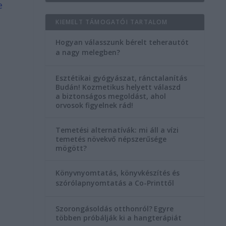
e
KIEMELT TÁMOGATÓI TARTALOM
Hogyan válasszunk bérelt teherautót
a nagy melegben?
Esztétikai gyógyászat, ránctalanítás
Budán! Kozmetikus helyett válaszd
a biztonságos megoldást, ahol
orvosok figyelnek rád!
Temetési alternatívák: mi áll a vízi
temetés növekvő népszerűsége
mögött?
Könyvnyomtatás, könyvkészítés és
szórólapnyomtatás a Co-Printtől
Szorongásoldás otthonról?
Egyre
többen próbálják ki a hangterápiát