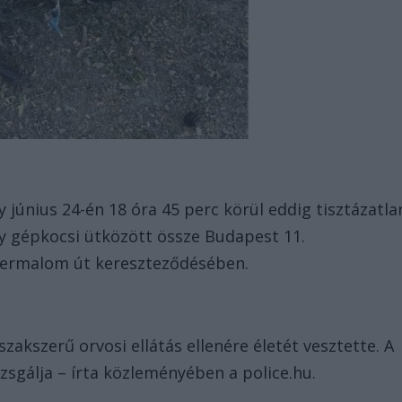
y június 24-én 18 óra 45 perc körül eddig tisztázatla
y gépkocsi ütközött össze Budapest 11.
ngermalom út kereszteződésében.
szakszerű orvosi ellátás ellenére életét vesztette. A
zsgálja – írta közleményében a police.hu.