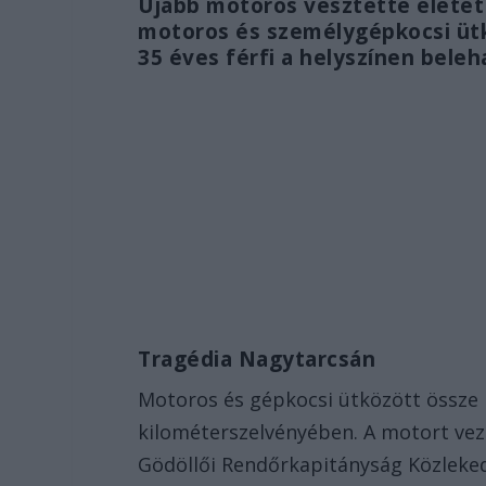
Újabb motoros vesztette életé
motoros és személygépkocsi üt
35 éves férfi a helyszínen beleh
Tragédia Nagytarcsán
Motoros és gépkocsi ütközött össze 
kilométerszelvényében. A motort vezet
Gödöllői Rendőrkapitányság Közleke