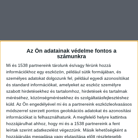
Az Ön adatainak védelme fontos a
számunkra
Egy darálógép égett
Mi és 1538 partnereink tárolunk és/vagy férünk hozzá
információkhoz egy eszközön, például sütik formájában, és
A katasztrófavédelem tájékoztatása szerint a
személyes adatokat dolgozunk fel, például egyedi azonosítókat
és standard információkat, amelyeket az eszköz személyre
jelenlegi információk alapján egy darálógép
szabott hirdetésekhez és tartalomhoz, hirdetések és tartalmak
égett, a tüzet a dolgozók kézi porral oltóval
méréséhez, közönségmérésekhez és szolgáltatásfejlesztéshez
küld.
Az Ön engedélyével mi és a partnereink eszközleolvasásos
eloltották.
A BudaPestkörnyéke.hu legfrissebb
módszerrel szerzett pontos geolokációs adatokat és azonosítási
híreit ide kattintva éred el!
információkat is felhasználhatunk. A megfelelő helyre kattintva
hozzájárulhat ahhoz, hogy mi és a 1538 partnereink a fent
leírtak szerint adatkezelést végezzünk. Másik lehetőségként a
hozzájárulás megadása vagy elutasítása előtt részletesebb