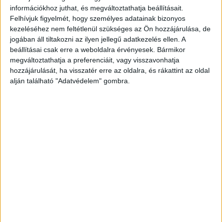
információkhoz juthat, és megváltoztathatja beállításait.
Felhívjuk figyelmét, hogy személyes adatainak bizonyos
kezeléséhez nem feltétlenül szükséges az Ön hozzájárulása, de
jogában áll tiltakozni az ilyen jellegű adatkezelés ellen. A
beállításai csak erre a weboldalra érvényesek. Bármikor
megváltoztathatja a preferenciáit, vagy visszavonhatja
hozzájárulását, ha visszatér erre az oldalra, és rákattint az oldal
alján található "Adatvédelem" gombra.
A dolgozók elhagyták a csarnokot
A füsttel telítődött üzemcsarnokot tizenöt
dolgozó hagyta el, személyi sérülés nem történt.
A katasztrófavédelmi mobil labor a helyszínen
méréseket végez –
írja
a Népszava.