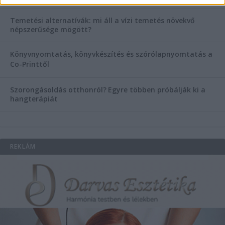
Temetési alternatívák: mi áll a vízi temetés növekvő
népszerűsége mögött?
Könyvnyomtatás, könyvkészítés és szórólapnyomtatás a
Co-Printtől
Szorongásoldás otthonról?
Egyre többen próbálják ki a
hangterápiát
REKLÁM