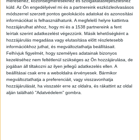
méréséhez, közönségmérésekhez és szolgáltatásfejlesztéshez
kattintva éred el.
küld.
Az Ön engedélyével mi és a partnereink eszközleolvasásos
módszerrel szerzett pontos geolokációs adatokat és azonosítási
információkat is felhasználhatunk. A megfelelő helyre kattintva
hozzájárulhat ahhoz, hogy mi és a 1538 partnereink a fent
leírtak szerint adatkezelést végezzünk. Másik lehetőségként a
hozzájárulás megadása vagy elutasítása előtt részletesebb
információkhoz juthat, és megváltoztathatja beállításait.
Felhívjuk figyelmét, hogy személyes adatainak bizonyos
kezeléséhez nem feltétlenül szükséges az Ön hozzájárulása, de
jogában áll tiltakozni az ilyen jellegű adatkezelés ellen. A
beállításai csak erre a weboldalra érvényesek. Bármikor
megváltoztathatja a preferenciáit, vagy visszavonhatja
hozzájárulását, ha visszatér erre az oldalra, és rákattint az oldal
alján található "Adatvédelem" gombra.
A fizetéséből szeretne megélni
„Meg szeretnék élni a fizetésemből, ezt szívesen