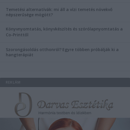
Temetési alternatívák: mi áll a vízi temetés növekvő
népszerűsége mögött?
Könyvnyomtatás, könyvkészítés és szórólapnyomtatás a
Co-Printtől
Szorongásoldás otthonról?
Egyre többen próbálják ki a
hangterápiát
REKLÁM