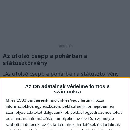
Az utolsó csepp a pohárban a
státusztörvény
„Az utolsó csepp a pohárban a státusztörvény
lebegtetése. Ez nyilvánvaló megalázása a
Az Ön adatainak védelme fontos a
tanároknak. Újabb és újabb elemek kerülnek
számunkra
bele, bebetonoznak vitatott részeket: ilyen a 24-
Mi és 1538 partnereink tárolunk és/vagy férünk hozzá
információkhoz egy eszközön, például sütik formájában, és
re felvitt kötelező heti óraszám. Tovább csökken
személyes adatokat dolgozunk fel, például egyedi azonosítókat
a tanárok és az iskolák autonómiája”.
A
és standard információkat, amelyeket az eszköz személyre
szabott hirdetésekhez és tartalomhoz, hirdetések és tartalmak
BudaPestkörnyéke.hu legfrissebb híreit ide