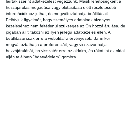
leírtak szerint adatkezelést végezzünk. Másik lehetőségként a
próbált meg eltulajdonítani parfümöket egy
hozzájárulás megadása vagy elutasítása előtt részletesebb
férfi.
A BudaPestkörnyéke.hu legfrissebb híreit
információkhoz juthat, és megváltoztathatja beállításait.
Felhívjuk figyelmét, hogy személyes adatainak bizonyos
ide kattintva éred el.
kezeléséhez nem feltétlenül szükséges az Ön hozzájárulása, de
jogában áll tiltakozni az ilyen jellegű adatkezelés ellen. A
beállításai csak erre a weboldalra érvényesek. Bármikor
megváltoztathatja a preferenciáit, vagy visszavonhatja
hozzájárulását, ha visszatér erre az oldalra, és rákattint az oldal
alján található "Adatvédelem" gombra.