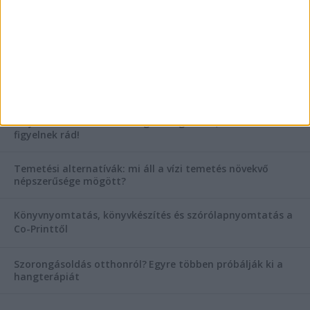
AKTUÁLIS IDŐJÁRÁS
KIEMELT TÁMOGATÓI TARTALOM
Hogyan válasszunk bérelt teherautót a nagy melegben?
Esztétikai gyógyászat, ránctalanítás Budán! Kozmetikus
helyett válaszd a biztonságos megoldást, ahol orvosok
figyelnek rád!
Temetési alternatívák: mi áll a vízi temetés növekvő
népszerűsége mögött?
Könyvnyomtatás, könyvkészítés és szórólapnyomtatás a
Co-Printtől
Szorongásoldás otthonról?
Egyre többen próbálják ki a
hangterápiát