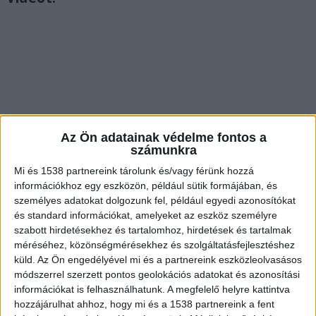
Az Ön adatainak védelme fontos a
számunkra
Mi és 1538 partnereink tárolunk és/vagy férünk hozzá
információkhoz egy eszközön, például sütik formájában, és
személyes adatokat dolgozunk fel, például egyedi azonosítókat
és standard információkat, amelyeket az eszköz személyre
szabott hirdetésekhez és tartalomhoz, hirdetések és tartalmak
A bűncselekmény előzményeiről
méréséhez, közönségmérésekhez és szolgáltatásfejlesztéshez
küld.
Az Ön engedélyével mi és a partnereink eszközleolvasásos
Még 2020-ban történt az az incidens, amelynek
módszerrel szerzett pontos geolokációs adatokat és azonosítási
kapcsán vádemelés történt a napokban, számolt
információkat is felhasználhatunk. A megfelelő helyre kattintva
be róla az ügyészség. Egy
vecsési
drogériában
hozzájárulhat ahhoz, hogy mi és a 1538 partnereink a fent