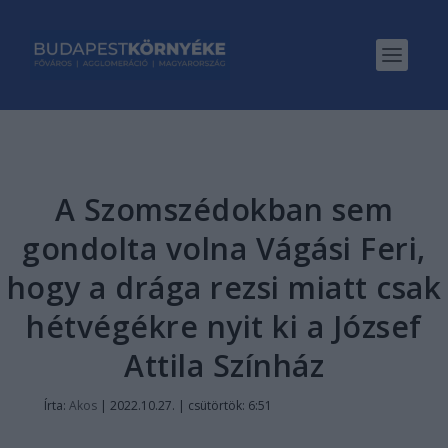
A Szomszédokban sem
gondolta volna Vágási Feri,
hogy a drága rezsi miatt csak
hétvégékre nyit ki a József
Attila Színház
Írta:
Akos
|
2022.10.27. | csütörtök: 6:51