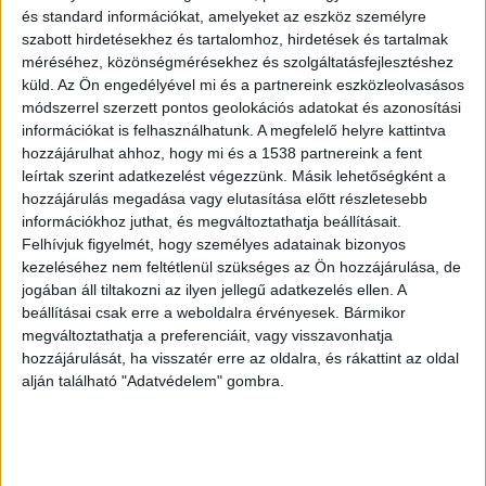
BudaPestkörnyéke.hu legfrissebb híreit ide
és standard információkat, amelyeket az eszköz személyre
kattintva éred el.
szabott hirdetésekhez és tartalomhoz, hirdetések és tartalmak
méréséhez, közönségmérésekhez és szolgáltatásfejlesztéshez
küld.
Az Ön engedélyével mi és a partnereink eszközleolvasásos
módszerrel szerzett pontos geolokációs adatokat és azonosítási
információkat is felhasználhatunk. A megfelelő helyre kattintva
hozzájárulhat ahhoz, hogy mi és a 1538 partnereink a fent
leírtak szerint adatkezelést végezzünk. Másik lehetőségként a
hozzájárulás megadása vagy elutasítása előtt részletesebb
információkhoz juthat, és megváltoztathatja beállításait.
Felhívjuk figyelmét, hogy személyes adatainak bizonyos
kezeléséhez nem feltétlenül szükséges az Ön hozzájárulása, de
jogában áll tiltakozni az ilyen jellegű adatkezelés ellen. A
beállításai csak erre a weboldalra érvényesek. Bármikor
megváltoztathatja a preferenciáit, vagy visszavonhatja
hozzájárulását, ha visszatér erre az oldalra, és rákattint az oldal
alján található "Adatvédelem" gombra.