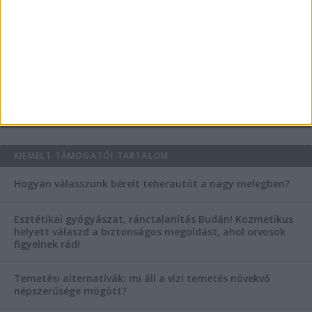
szegleteiben
Vászoncipők otthoni tisztítása – gyakorlati
tanácsok
AKTUÁLIS IDŐJÁRÁS
KIEMELT TÁMOGATÓI TARTALOM
Hogyan válasszunk bérelt teherautót a nagy melegben?
Esztétikai gyógyászat, ránctalanítás Budán! Kozmetikus
helyett válaszd a biztonságos megoldást, ahol orvosok
figyelnek rád!
Temetési alternatívák: mi áll a vízi temetés növekvő
népszerűsége mögött?