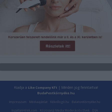
Kiadja a
| Minden jog fenntartva!
Like Company Kft
BudaPestkörnyéke.hu
Impresszum
Médiaajánlat
Kékvillogó.hu
BalatonKörnyéke.hu
IngatlanHírek.com
Közösségi Média Moderációs Elvek
DSA