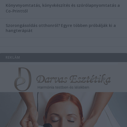
Könyvnyomtatás, könyvkészítés és szórólapnyomtatás a
Co-Printtől
Szorongásoldás otthonról?
Egyre többen próbálják ki a
hangterápiát
REKLÁM