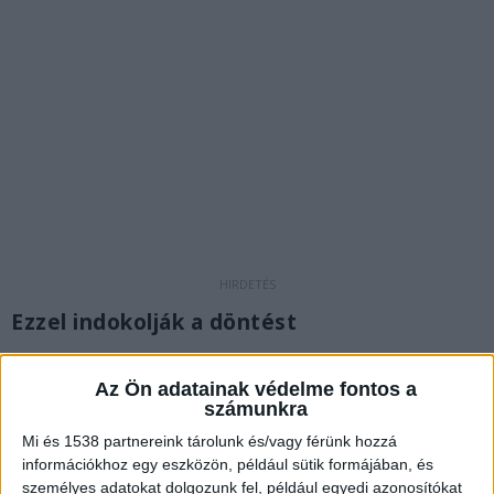
Ezzel indokolják a döntést
A színház weboldalán azt írják, hogy „a jelenlegi
Az Ön adatainak védelme fontos a
gazdasági helyzetre való tekintettel a József
számunkra
Attila Színház a következő időszakban
Mi és 1538 partnereink tárolunk és/vagy férünk hozzá
megváltozott műsorrenddel működik.”
A
információkhoz egy eszközön, például sütik formájában, és
személyes adatokat dolgozunk fel, például egyedi azonosítókat