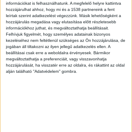
csomagtartójukban. A rendőrök elsőre el sem
információkat is felhasználhatunk. A megfelelő helyre kattintva
akarták hinni, mi történhetett. Óvatosan
hozzájárulhat ahhoz, hogy mi és a 1538 partnereink a fent
leírtak szerint adatkezelést végezzünk. Másik lehetőségként a
közelítették meg a gépjárműt, de amit ott
hozzájárulás megadása vagy elutasítása előtt részletesebb
láttak, azon maguk is elszörnyedtek. A
információkhoz juthat, és megváltoztathatja beállításait.
Felhívjuk figyelmét, hogy személyes adatainak bizonyos
történetben a legszörnyűbb, hogy a két
kezeléséhez nem feltétlenül szükséges az Ön hozzájárulása, de
nevelőszülő vitte a rendőrségre a halott
jogában áll tiltakozni az ilyen jellegű adatkezelés ellen. A
beállításai csak erre a weboldalra érvényesek. Bármikor
gyereket.
A BudaPestkörnyéke.hu legfrissebb
megváltoztathatja a preferenciáit, vagy visszavonhatja
híreit ide kattintva éred el.
hozzájárulását, ha visszatér erre az oldalra, és rákattint az oldal
alján található "Adatvédelem" gombra.