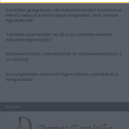
Esztétikai gyógyászat, ránctalanítás Budán! Kozmetikus
helyett válaszd a biztonságos megoldást, ahol orvosok
figyelnek rád!
Temetési alternatívák: mi áll a vízi temetés növekvő
népszerűsége mögött?
Könyvnyomtatás, könyvkészítés és szórólapnyomtatás a
Co-Printtől
Szorongásoldás otthonról?
Egyre többen próbálják ki a
hangterápiát
REKLÁM