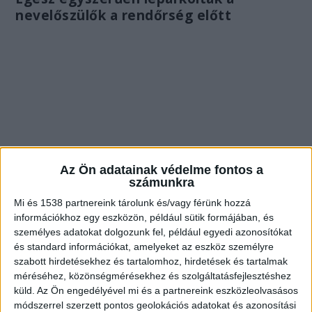
nevelőszülők a rendőrség előtt
Az Ön adatainak védelme fontos a
számunkra
Mi és 1538 partnereink tárolunk és/vagy férünk hozzá
információkhoz egy eszközön, például sütik formájában, és
személyes adatokat dolgozunk fel, például egyedi azonosítókat
és standard információkat, amelyeket az eszköz személyre
Egy férfi és egy nő parkolt le a
szabott hirdetésekhez és tartalomhoz, hirdetések és tartalmak
rendőrség előtt.
méréséhez, közönségmérésekhez és szolgáltatásfejlesztéshez
küld.
Az Ön engedélyével mi és a partnereink eszközleolvasásos
Közölték, egy halott gyerek van a
módszerrel szerzett pontos geolokációs adatokat és azonosítási