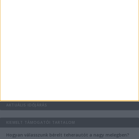
Teraszszezon az agglomerációban: így
védekezzünk a nyári kánikula ellen
Az árnyékliliom szerepe a kertek árnyékos
szegleteiben
Vászoncipők otthoni tisztítása – gyakorlati
tanácsok
Mitől működik jól egy üzlettéri display?
AKTUÁLIS IDŐJÁRÁS
KIEMELT TÁMOGATÓI TARTALOM
Hogyan válasszunk bérelt teherautót a nagy melegben?