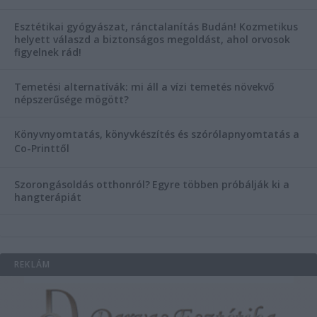
Esztétikai gyógyászat, ránctalanítás Budán! Kozmetikus
helyett válaszd a biztonságos megoldást, ahol orvosok
figyelnek rád!
Temetési alternatívák: mi áll a vízi temetés növekvő
népszerűsége mögött?
Könyvnyomtatás, könyvkészítés és szórólapnyomtatás a
Co-Printtől
Szorongásoldás otthonról?
Egyre többen próbálják ki a
hangterápiát
REKLÁM