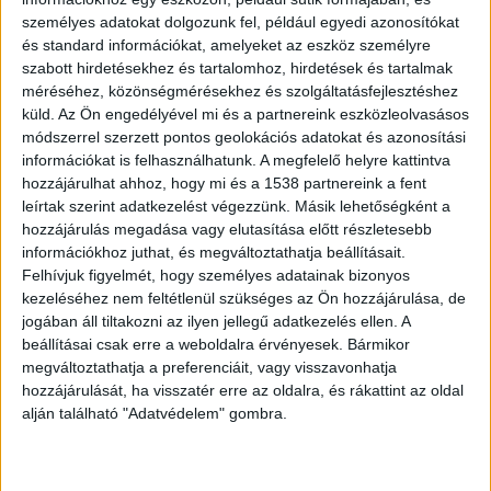
személyes adatokat dolgozunk fel, például egyedi azonosítókat
és standard információkat, amelyeket az eszköz személyre
szabott hirdetésekhez és tartalomhoz, hirdetések és tartalmak
Egyre többen költöznek Halásztelekre
méréséhez, közönségmérésekhez és szolgáltatásfejlesztéshez
küld.
Az Ön engedélyével mi és a partnereink eszközleolvasásos
Szorgalmas emberek lakta település volt mindig
módszerrel szerzett pontos geolokációs adatokat és azonosítási
is
Halásztelek
. Földművelésből, halászatból éltek
információkat is felhasználhatunk. A megfelelő helyre kattintva
hozzájárulhat ahhoz, hogy mi és a 1538 partnereink a fent
itt az emberek, aztán megérkezett az iparosítás
leírtak szerint adatkezelést végezzünk. Másik lehetőségként a
és lett repülőgépgyár, a közelben pedig még
hozzájárulás megadása vagy elutasítása előtt részletesebb
teherautók is készültek. Egykor földig
információkhoz juthat, és megváltoztathatja beállításait.
Felhívjuk figyelmét, hogy személyes adatainak bizonyos
bombázták, most pedig robbanásszerűen
kezeléséhez nem feltétlenül szükséges az Ön hozzájárulása, de
növekszik, egyre többen keresnek és találnak
jogában áll tiltakozni az ilyen jellegű adatkezelés ellen. A
beállításai csak erre a weboldalra érvényesek. Bármikor
maguknak otthont Halásztelken.
A
megváltoztathatja a preferenciáit, vagy visszavonhatja
BudaPestkörnyeke.hu legfrissebb híreit ide
hozzájárulását, ha visszatér erre az oldalra, és rákattint az oldal
alján található "Adatvédelem" gombra.
kattintva éred el.