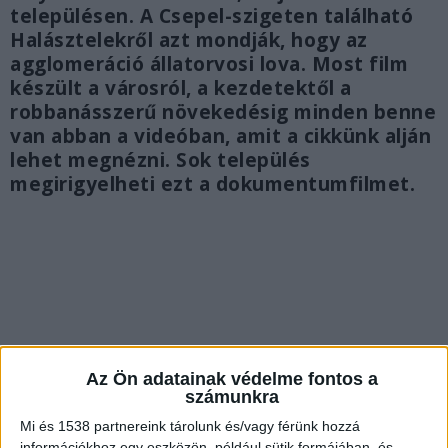
településen. A Csepel-szigeten található
Halásztelekről azt mondják, hogy az
agglomeráció állatorvosi lova. Most film
készült a városról, a kezdetektől a
robbanásszerű növekedésig minden benne
van abban a videóban, amit a cikkünk alján
lehet megnézni. Sok település
megirigyelheti ezt a dokumentumfilmet.
Az Ön adatainak védelme fontos a
számunkra
Mi és 1538 partnereink tárolunk és/vagy férünk hozzá
információkhoz egy eszközön, például sütik formájában, és