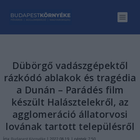
Dübörgő vadászgépektől
rázkódó ablakok és tragédia
a Dunán – Parádés film
készült Halásztelekről, az
agglomeráció állatorvosi
lovának tartott településről
Írta:
Budapest Környéke
|
2022.08.19. | péntek: 7:50