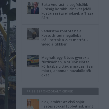
Baka Andrást, a Legfelsőbb
Bíróság korábbi elnökét jelöli
köztársasági elnöknek a Tisza
Párt
Vaddisznó rontott be a
Kossuth téri megállóba,
leállították a 2-es metrót –
videó a cikkben
Meghalt egy 3 éves gyerek a
fürdkádban, a szülők előtte
kórházba vitték a magas láza
miatt, ahonnan hazaküldték
őket
FRISS SZPONZORÁLT CIKKEK
6 ok, amiért az első saját
fizetés sokkal többet ad, mint