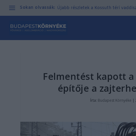
Sokan olvassák:
Újabb részletek a Kossuth téri vaddisz
Felmentést kapott a
építője a zajterh
Írta:
Budapest Környéke
|