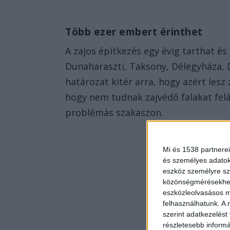
Több ezer embert érinthet
A zajos építkezés egy évig tarthat és
Dunaharaszti, Taksony, Délegyháza, D
határozat kitér arra, hogy azért lesz
hogy nem tudnak zajvédő falakat felá
problémás szakaszon.
Mi és 1538 partnerei
és személyes adatoka
eszköz személyre sz
közönségmérésekhez 
eszközleolvasásos mó
felhasználhatunk. A 
szerint adatkezelést
részletesebb informác