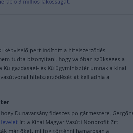
eráció 3 milliós lakosságát.
i képviselő pert indított a hitelszerződés
 nem tudta bizonyítani, hogy valóban szükséges a
t a Külgazdasági- és Külügyminisztériumnak a kínai
vasútvonal hitelszerződését át kell adnia a
ter
, hogy Dunavarsány fideszes polgármestere, Gergőn
ű
levelet
írt a Kínai Magyar Vasúti Nonprofit Zrt
ssák már őket, mi fog történni hamarosan a