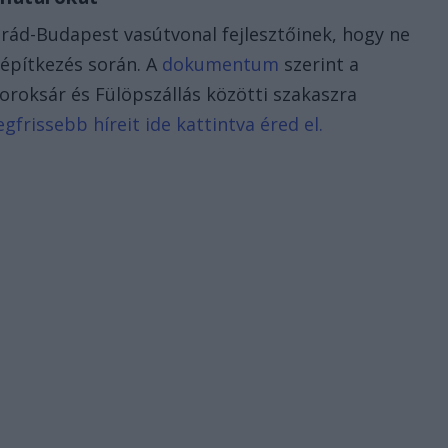
ád-Budapest vasútvonal fejlesztőinek, hogy ne
 építkezés során. A
dokumentum
szerint a
Soroksár és Fülöpszállás közötti szakaszra
frissebb híreit ide kattintva éred el.