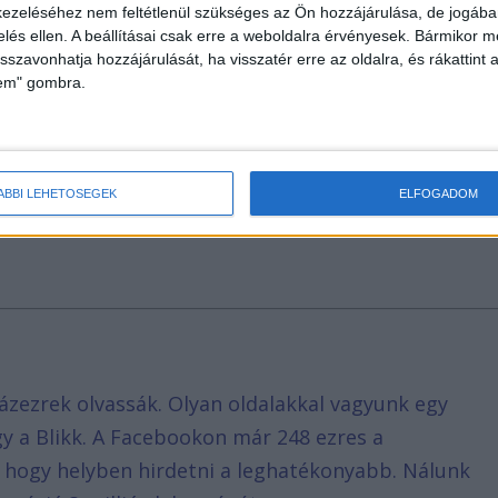
ezeléséhez nem feltétlenül szükséges az Ön hozzájárulása, de jogában 
zelés ellen. A beállításai csak erre a weboldalra érvényesek. Bármikor m
isszavonhatja hozzájárulását, ha visszatér erre az oldalra, és rákattint a
lem" gombra.
kőletétellel és az elhasználódott vasúti pálya egy
t a kiskunhalasi állomáson a Budapest-Belgrád
yar szakaszt Orbán Viktor barátja, Mészáros Lőrinc
illiárd forintos kínai hitelből. Egy nemrég benyújtot
ÁBBI LEHETŐSÉGEK
ELFOGADOM
n közérdekű beruházásnak fog minősülni és 10 évre
ázezrek olvassák. Olyan oldalakkal vagyunk egy
agy a Blikk. A Facebookon már 248 ezres a
, hogy helyben hirdetni a leghatékonyabb. Nálunk