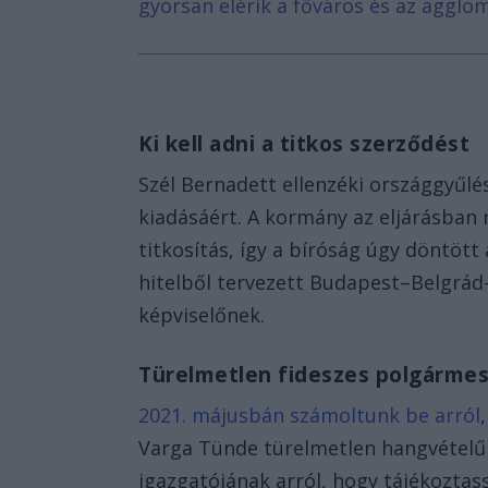
gyorsan elérik a főváros és az agglom
Ki kell adni a titkos szerződést
Szél Bernadett ellenzéki országgyűlés
kiadásáért. A kormány az eljárásban
titkosítás, így a bíróság úgy döntöt
hitelből tervezett Budapest–Belgrád-
képviselőnek.
Türelmetlen fideszes polgármes
2021. májusbán számoltunk be arról
Varga Tünde türelmetlen hangvétel
igazgatójának arról, hogy tájékozta