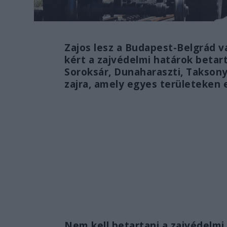
Zajos lesz a Budapest-Belgrád v
kért a zajvédelmi határok betar
Soroksár, Dunaharaszti, Takson
zajra, amely egyes területeken e
Nem kell betartani a zajvédelmi