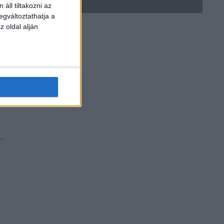
áll tiltakozni az
egváltoztathatja a
z oldal alján
t