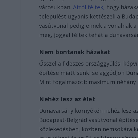
városukban.
Attól féltek,
hogy házakat
települést ugyanis kettészeli a Buda
vasútvonal pedig ennek a vonalnak a 
meg, joggal féltek tehát a dunavarsá
Nem bontanak házakat
Ősszel a fideszes országgyűlési képvi
építése miatt senki se aggódjon Dun
Mint fogalmazott: maximum néhány t
Nehéz lesz az élet
Dunavarsány környékén nehéz lesz az 
Budapest-Belgrád vasútvonal építése 
közlekedésben, közben nemsokára ke