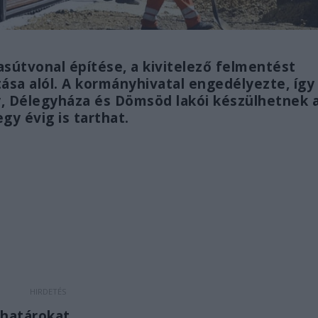
asútvonal építése, a kivitelező felmentést
tása alól. A kormányhivatal engedélyezte, így
y, Délegyháza és Dömsöd lakói készülhetnek 
gy évig is tarthat.
 határokat