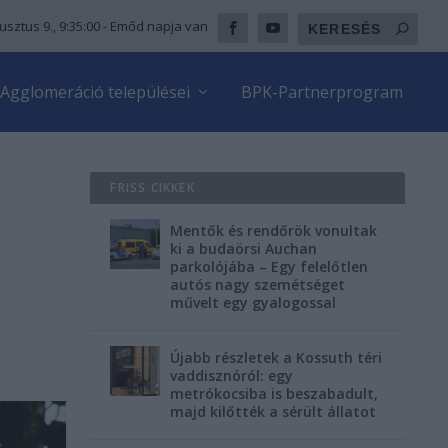
usztus 9., 9:35:01
- Emőd napja van
Agglomeráció települései
BPK-Partnerprogram
FRISS CIKKEK
Mentők és rendőrök vonultak
ki a budaörsi Auchan
parkolójába – Egy felelőtlen
autós nagy szemétséget
művelt egy gyalogossal
Újabb részletek a Kossuth téri
vaddisznóról: egy
metrókocsiba is beszabadult,
majd kilőtték a sérült állatot