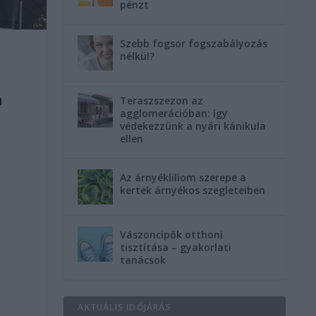
pénzt
Szebb fogsor fogszabályozás
nélkül?
a
Teraszszezon az
agglomerációban: így
védekezzünk a nyári kánikula
ellen
Az árnyékliliom szerepe a
kertek árnyékos szegleteiben
Vászoncipők otthoni
tisztítása – gyakorlati
tanácsok
AKTUÁLIS IDŐJÁRÁS