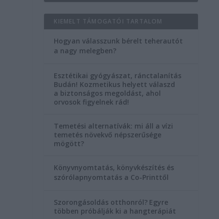
KIEMELT TÁMOGATÓI TARTALOM
Hogyan válasszunk bérelt teherautót
a nagy melegben?
Esztétikai gyógyászat, ránctalanítás
Budán! Kozmetikus helyett válaszd
a biztonságos megoldást, ahol
orvosok figyelnek rád!
Temetési alternatívák: mi áll a vízi
temetés növekvő népszerűsége
mögött?
Könyvnyomtatás, könyvkészítés és
szórólapnyomtatás a Co-Printtől
Szorongásoldás otthonról?
Egyre
többen próbálják ki a hangterápiát