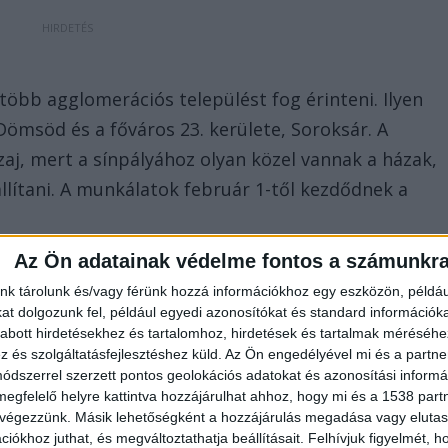
 több agglomerációs települést fog érinteni. Ilyen
ömsöd és a főváros 23. kerülete, Soroksár. A
 zaj, mert a sínpályához olyan közel vannak a házak,
llítani. A munkálatok február 1-től kezdődnek a
Az Ön adatainak védelme fontos a számunkr
nk tárolunk és/vagy férünk hozzá információkhoz egy eszközön, példáu
t dolgozunk fel, például egyedi azonosítókat és standard információk
abott hirdetésekhez és tartalomhoz, hirdetések és tartalmak méréséhe
és szolgáltatásfejlesztéshez küld.
Az Ön engedélyével mi és a partne
dszerrel szerzett pontos geolokációs adatokat és azonosítási informác
megfelelő helyre kattintva hozzájárulhat ahhoz, hogy mi és a 1538 partne
 végezzünk. Másik lehetőségként a hozzájárulás megadása vagy elutasí
iókhoz juthat, és megváltoztathatja beállításait.
Felhívjuk figyelmét, 