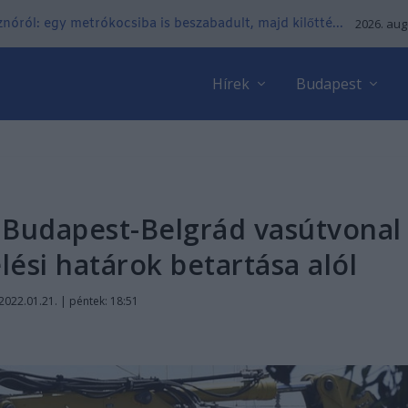
nóról: egy metrókocsiba is beszabadult, majd kilőtté...
2026. aug
Hírek
Budapest
 Budapest-Belgrád vasútvonal
elési határok betartása alól
2022.01.21. | péntek: 18:51