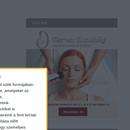
REKLÁM
a
l sütik formájában,
at, amelyeket az
z,
reink
iókat is
reink a fent leírtak
tása előtt
hogy személyes