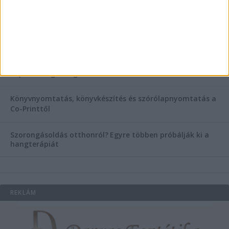
Esztétikai gyógyászat, ránctalanítás Budán! Kozmetikus
helyett válaszd a biztonságos megoldást, ahol orvosok
figyelnek rád!
Temetési alternatívák: mi áll a vízi temetés növekvő
népszerűsége mögött?
Könyvnyomtatás, könyvkészítés és szórólapnyomtatás a
Co-Printtől
Szorongásoldás otthonról?
Egyre többen próbálják ki a
hangterápiát
REKLÁM