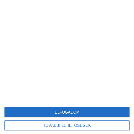
induló Metropolitan Railjet (RJ 274) csak
Szobtól közlekedik.
Utasai a Nyugati pályaudvarról 13:40-
kor Szobra induló G70-essel (2354)
utazhatnak, amelyről az átszállás
biztosított a Metropolitan Railjetre (RJ
274).
KIemelt kép: illusztráció
Tudtad?
ELFOGADOM
TOVÁBBI LEHETŐSÉGEK
A BudapestKörnyéke.hu hírportált százezrek