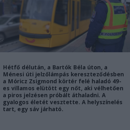
Hétfő délután, a Bartók Béla úton, a
Ménesi úti jelzőlámpás kereszteződésben
a Móricz Zsigmond körtér felé haladó 49-
es villamos elütött egy nőt, aki vélhetően
a piros jelzésen próbált áthaladni. A
gyalogos életét vesztette. A helyszínelés
tart, egy sáv járható.