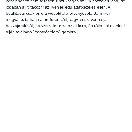
Gellért tér – Műegyetem M és a Móricz Zsigmond
kezeléséhez nem feltétlenül szükséges az Ön hozzájárulása, de
jogában áll tiltakozni az ilyen jellegű adatkezelés ellen. A
körtér M között, valamint az 56A villamos a
beállításai csak erre a weboldalra érvényesek. Bármikor
Móricz Zsigmond körtér M és a Szent Gellért tér
megváltoztathatja a preferenciáit, vagy visszavonhatja
hozzájárulását, ha visszatér erre az oldalra, és rákattint az oldal
– Műegyetem M között. A 41-es és az 56-os
alján található "Adatvédelem" gombra.
villamos terelve, az Alkotás utcán és a Villányi
úton át közlekedik. Pótlóbusszal utazhatnak
Kelenföld vasútállomás M és a Szent Gellért tér –
Műegyetem között.