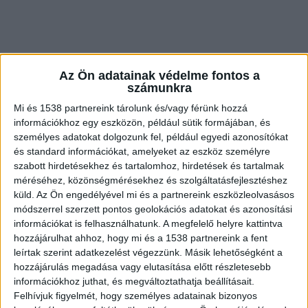
Az Ön adatainak védelme fontos a
számunkra
Mi és 1538 partnereink tárolunk és/vagy férünk hozzá
információkhoz egy eszközön, például sütik formájában, és
személyes adatokat dolgozunk fel, például egyedi azonosítókat
és standard információkat, amelyeket az eszköz személyre
szabott hirdetésekhez és tartalomhoz, hirdetések és tartalmak
BKK menterendváltozás
méréséhez, közönségmérésekhez és szolgáltatásfejlesztéshez
küld.
Az Ön engedélyével mi és a partnereink eszközleolvasásos
Baleset történt a Bartók Béla úton a Gárdonyi
módszerrel szerzett pontos geolokációs adatokat és azonosítási
információkat is felhasználhatunk. A megfelelő helyre kattintva
térnél; a kifelé vezető oldalon sávlezárásra
hozzájárulhat ahhoz, hogy mi és a 1538 partnereink a fent
számítsanak. Nem jár a 19-es és a 49-es villamos
leírtak szerint adatkezelést végezzünk. Másik lehetőségként a
hozzájárulás megadása vagy elutasítása előtt részletesebb
Kelenföld vasútállomás M és a Szent Gellért tér –
információkhoz juthat, és megváltoztathatja beállításait.
Műegyetem M között, a 47-es villamos a Szent
Felhívjuk figyelmét, hogy személyes adatainak bizonyos