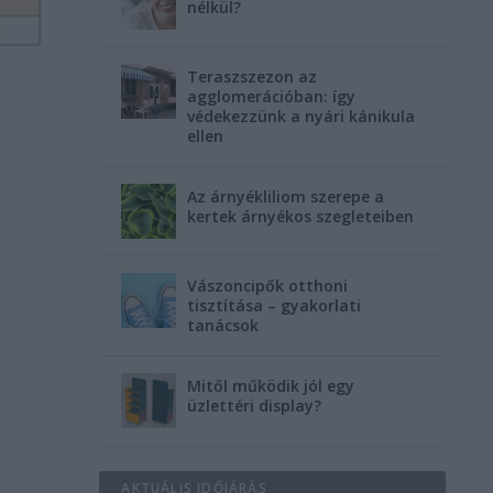
nélkül?
Teraszszezon az
agglomerációban: így
védekezzünk a nyári kánikula
ellen
Az árnyékliliom szerepe a
kertek árnyékos szegleteiben
Vászoncipők otthoni
tisztítása – gyakorlati
tanácsok
Mitől működik jól egy
üzlettéri display?
AKTUÁLIS IDŐJÁRÁS