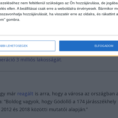
Székesfehérvárt, Győrt és Veszprémet.
ezeléséhez nem feltétlenül szükséges az Ön hozzájárulása, de jogában 
zelés ellen. A beállításai csak erre a weboldalra érvényesek. Bármikor m
isszavonhatja hozzájárulását, ha visszatér erre az oldalra, és rákattint a
lem" gombra.
ázezrek olvassák. Olyan oldalakkal vagyunk egy
agy a Blikk. A Facebookon már 248 ezres a
ÁBBI LEHETŐSÉGEK
ELFOGADOM
, hogy helyben hirdetni a leghatékonyabb. Nálunk
eráció 3 milliós lakosságát.
rgy már
reagált
is arra, hogy a városa az országban 
ja: “Boldog vagyok, hogy Gödöllő a 174 járásszékhely
 2012 és 2018 közötti mutatói alapján.”