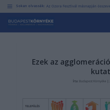
Sokan olvassák:
Az Ozora Fesztivál másnapján összeves
Ezek az agglomeráció 
kuta
Írta:
Budapest Környéke
|