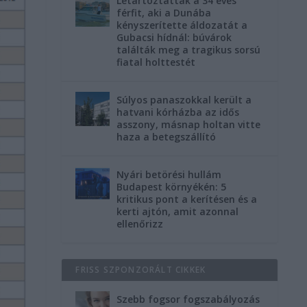
Letartóztatták a 34 éves
férfit, aki a Dunába
kényszerítette áldozatát a
Gubacsi hídnál: búvárok
találták meg a tragikus sorsú
fiatal holttestét
Súlyos panaszokkal került a
hatvani kórházba az idős
asszony, másnap holtan vitte
haza a betegszállító
Nyári betörési hullám
Budapest környékén: 5
kritikus pont a kerítésen és a
kerti ajtón, amit azonnal
ellenőrizz
FRISS SZPONZORÁLT CIKKEK
Szebb fogsor fogszabályozás