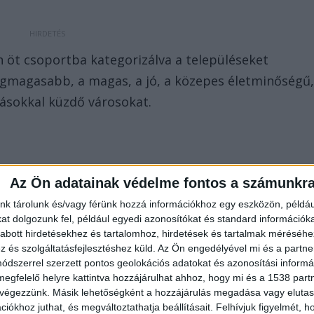
n öt csoportba kategorizálva a településeket
 legmagasabb, a magas, a jó, a közepes életminőségű
vásokkal küzdő városokat.
Az Ön adatainak védelme fontos a számunkr
nk tárolunk és/vagy férünk hozzá információkhoz egy eszközön, példáu
t dolgozunk fel, például egyedi azonosítókat és standard információk
abott hirdetésekhez és tartalomhoz, hirdetések és tartalmak méréséhe
és szolgáltatásfejlesztéshez küld.
Az Ön engedélyével mi és a partne
dszerrel szerzett pontos geolokációs adatokat és azonosítási informác
megfelelő helyre kattintva hozzájárulhat ahhoz, hogy mi és a 1538 partne
 végezzünk. Másik lehetőségként a hozzájárulás megadása vagy elutasí
entendre, Gödöllő, Paks és Dunakeszi mellett töb
iókhoz juthat, és megváltoztathatja beállításait.
Felhívjuk figyelmét, 