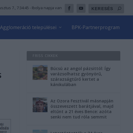
sztus 7., 7:34:46
- Ibolya napja van
Agglomeráció települései
BPK-Partnerprogram
FRISS CIKKEK
Búcsú az angol pázsittól: Így
s
varázsolhatsz gyönyörű,
szárazságtűrő kertet a
kánikulában
Az Ozora Fesztivál másnapján
összeveszett barátjával, majd
eltűnt a 21 éves Bence: azóta
senki nem tud róla semmit