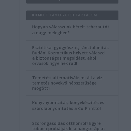
KIEMELT TÁMOGATÓI TARTALOM
Hogyan válasszunk bérelt teherautót
a nagy melegben?
Esztétikai gyógyászat, ránctalanítás
Budán! Kozmetikus helyett válaszd
a biztonságos megoldást, ahol
orvosok figyelnek rád!
Temetési alternatívák: mi áll a vízi
temetés növekvő népszerűsége
mögött?
Könyvnyomtatás, könyvkészítés és
szórólapnyomtatás a Co-Printtől
Szorongásoldás otthonról?
Egyre
többen próbálják ki a hangterápiát