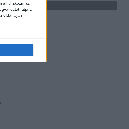
áll tiltakozni az
egváltoztathatja a
z oldal alján
a