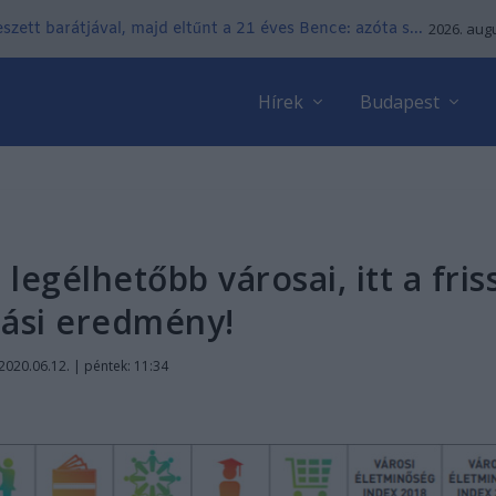
zett barátjával, majd eltűnt a 21 éves Bence: azóta s...
2026. augu
Hírek
Budapest
legélhetőbb városai, itt a fris
tási eredmény!
2020.06.12. | péntek: 11:34