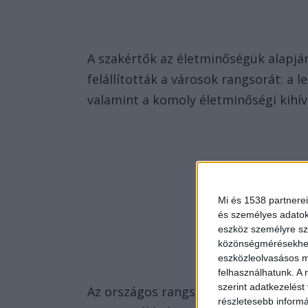
A szakértők az életminőségük alapjá
felállították a városok rangsorát: a
valamint a komoly életminőségi kihí
Mi és 1538 partnerei
és személyes adatoka
eszköz személyre sz
közönségmérésekhez 
eszközleolvasásos mó
felhasználhatunk. A 
szerint adatkezelést
Az országos rangsor élmezőnyében Sz
részletesebb informác