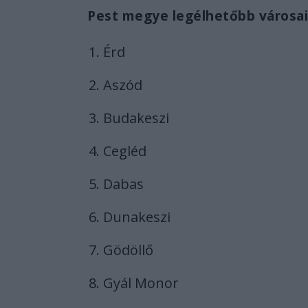
Pest megye legélhetőbb városain
Érd
Aszód
Budakeszi
Cegléd
Dabas
Dunakeszi
Gödöllő
Gyál Monor