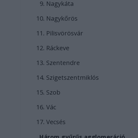
Nagykáta
Nagykőrös
Pilisvörösvár
Ráckeve
Szentendre
Szigetszentmiklós
Szob
Vác
Vecsés
Három gyűrűs agglomeráció