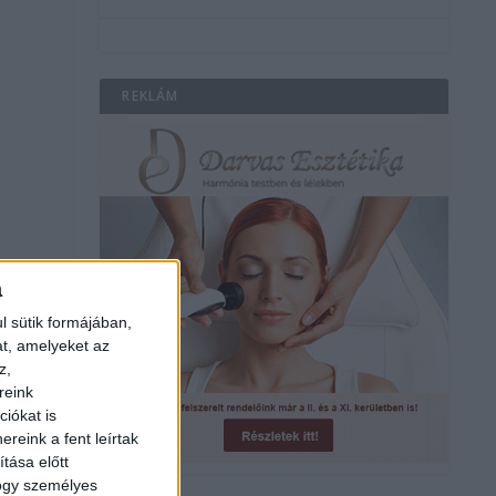
REKLÁM
,
a
l sütik formájában,
at, amelyeket az
z,
reink
iókat is
reink a fent leírtak
tása előtt
b
hogy személyes