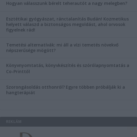
Hogyan válasszunk bérelt teherautót a nagy melegben?
Esztétikai gyógyászat, ránctalanítás Budán! Kozmetikus
helyett válaszd a biztonságos megoldást, ahol orvosok
figyelnek rád!
Temetési alternatívák: mi áll a vízi temetés növekvő
népszerűsége mögött?
Könyvnyomtatás, könyvkészítés és szórólapnyomtatás a
Co-Printtől
Szorongásoldás otthonról?
Egyre többen próbálják ki a
hangterápiát
REKLÁM