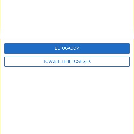
ELFOGADOM
TOVÁBBI LEHETŐSÉGEK
VV Fanni rejtélyes ügyében
szokatlan dologra szánta el magát
a bíró, személyesen indul a holttest
nyomába
Írta:
Budapest Környéke
|
2021.06.07. | hétfő: 10:07
Két napon át követi a bírónő VV Fanni utolsó útját,
melyet autókonvojjal jár végig. A...