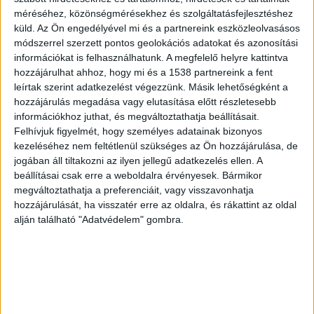
méréséhez, közönségmérésekhez és szolgáltatásfejlesztéshez
küld.
Az Ön engedélyével mi és a partnereink eszközleolvasásos
módszerrel szerzett pontos geolokációs adatokat és azonosítási
információkat is felhasználhatunk. A megfelelő helyre kattintva
hozzájárulhat ahhoz, hogy mi és a 1538 partnereink a fent
leírtak szerint adatkezelést végezzünk. Másik lehetőségként a
hozzájárulás megadása vagy elutasítása előtt részletesebb
információkhoz juthat, és megváltoztathatja beállításait.
Felhívjuk figyelmét, hogy személyes adatainak bizonyos
VV Fanni gyilkosának nyomában
kezeléséhez nem feltétlenül szükséges az Ön hozzájárulása, de
járt a bíróság, ma Siófokon és a
jogában áll tiltakozni az ilyen jellegű adatkezelés ellen. A
Dunánál folytatódott a szokatlan
beállításai csak erre a weboldalra érvényesek. Bármikor
tárgyalás
megváltoztathatja a preferenciáit, vagy visszavonhatja
hozzájárulását, ha visszatér erre az oldalra, és rákattint az oldal
Írta:
Budapest Környéke
|
2021.09.21. | kedd: 15:58
alján található "Adatvédelem" gombra.
Kedden újabb helyszíni tárgyalást tartott a bíróság
VV Fanni, meggyilkolásának ügyében. A...
OLVASS TOVÁBB