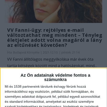
VV Fanni-ügy: rejtélyes e-mail
változtathat meg mindent – Tényleg
életjelet adott volna magáról a lány
az eltűnését követően?
Írta:
Budapest Környéke
|
2021.12.10. | péntek: 21:14
VV Fanni állítólagos meggyilkolása már évek óta
tartja kétségek között mind a hatóságokat, mind...
Az Ön adatainak védelme fontos a
OLVASS TOVÁBB
számunkra
Mi és 1538 partnereink tárolunk és/vagy férünk hozzá
információkhoz egy eszközön, például sütik formájában, és
személyes adatokat dolgozunk fel, például egyedi azonosítókat
és standard információkat, amelyeket az eszköz személyre
szabott hirdetésekhez és tartalomhoz, hirdetések és tartalmak