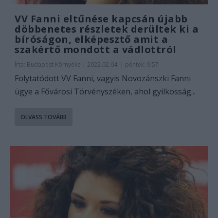
VV Fanni eltűnése kapcsán újabb
döbbenetes részletek derültek ki a
bíróságon, elképesztő amit a
szakértő mondott a vádlottról
Írta:
Budapest Környéke
|
2022.02.04. | péntek: 9:57
Folytatódott VV Fanni, vagyis Novozánszki Fanni
ügye a Fővárosi Törvényszéken, ahol gyilkosság...
OLVASS TOVÁBB