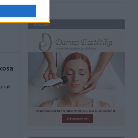
ében,
REKLÁM
lkosa
lának