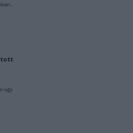
ban...
tott
ni-ügy