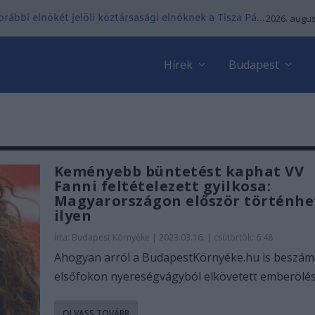
ábbi elnökét jelöli köztársasági elnöknek a Tisza Pá...
2026. augus
Hírek
Budapest
Keményebb büntetést kaphat VV
Fanni feltételezett gyilkosa:
Magyarországon először történhe
ilyen
Írta:
Budapest Környéke
|
2023.03.16. | csütörtök: 6:48
Ahogyan arról a BudapestKörnyéke.hu is beszám
elsőfokon nyereségvágyból elkövetett emberölés.
OLVASS TOVÁBB