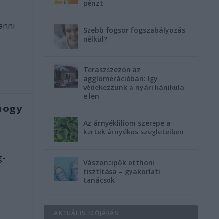
pénzt
anni
Szebb fogsor fogszabályozás
nélkül?
Teraszszezon az
agglomerációban: így
védekezzünk a nyári kánikula
ellen
hogy
Az árnyékliliom szerepe a
kertek árnyékos szegleteiben
g-
Vászoncipők otthoni
tisztítása – gyakorlati
tanácsok
AKTUÁLIS IDŐJÁRÁS