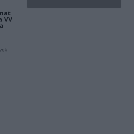
anat
a VV
ta
évek