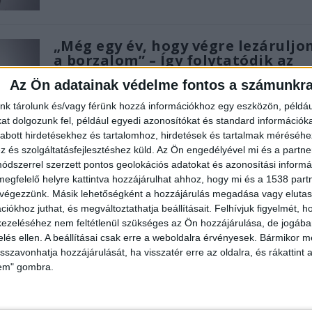
„Még egy év, hogy végre lezáruljo
a borzalom” – Így folytatódik az
eljárás, miután fellebbezett VV F
Az Ön adatainak védelme fontos a számunkr
feltételezett gyilkosa
nk tárolunk és/vagy férünk hozzá információkhoz egy eszközön, példáu
Írta:
BPK
|
2022.08.14. | vasárnap: 7:15
t dolgozunk fel, például egyedi azonosítókat és standard információk
A feltételezett gyilkost nem érdekli az eltűnt lány
abott hirdetésekhez és tartalomhoz, hirdetések és tartalmak méréséhe
szüleinek helyzete, úgy nyújtotta be az...
és szolgáltatásfejlesztéshez küld.
Az Ön engedélyével mi és a partne
dszerrel szerzett pontos geolokációs adatokat és azonosítási informác
megfelelő helyre kattintva hozzájárulhat ahhoz, hogy mi és a 1538 partne
OLVASS TOVÁBB
 végezzünk. Másik lehetőségként a hozzájárulás megadása vagy elutasí
iókhoz juthat, és megváltoztathatja beállításait.
Felhívjuk figyelmét, 
ezeléséhez nem feltétlenül szükséges az Ön hozzájárulása, de jogában 
zelés ellen. A beállításai csak erre a weboldalra érvényesek. Bármikor m
Újabb fordulat a VV Fanni-ügyben:
isszavonhatja hozzájárulását, ha visszatér erre az oldalra, és rákattint a
László máris fellebbez az ítéletet
lem" gombra.
ellen
Írta:
BPK
|
2022.07.13. | szerda: 15:09