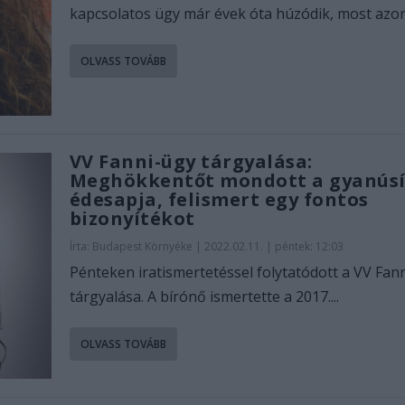
kapcsolatos ügy már évek óta húzódik, most azon
OLVASS TOVÁBB
VV Fanni-ügy tárgyalása:
Meghökkentőt mondott a gyanúsí
édesapja, felismert egy fontos
bizonyítékot
Írta:
Budapest Környéke
|
2022.02.11. | péntek: 12:03
Pénteken iratismertetéssel folytatódott a VV Fan
tárgyalása. A bírónő ismertette a 2017....
OLVASS TOVÁBB