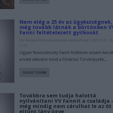
Nem elég a 25 év az ügyészségnek,
még tovább látnák a börtönben V
Fanni feltételezett gyilkosát
Írta:
Budapest Környéke központi szerkesztőség
|
2023.01.31. | 
11:12
Ugyan Novozánszky Fanni holtteste sosem került
ennek ellenére mind a Fővárosi Törvényszék,...
OLVASS TOVÁBB
Továbbra sem tudja halottá
nyilvánítani VV Fannit a családja 
még mindig nem zárulhat le az öt
eltűnt lány ügye