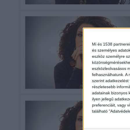
Mi és 1538 partnerei
és személyes adatoka
eszköz személyre sz
közönségmérésekhez 
eszközleolvasásos mó
felhasználhatunk. A 
szerint adatkezelést
részletesebb informác
adatainak bizonyos k
ilyen jellegű adatke
preferenciáit, vagy v
található "Adatvéde