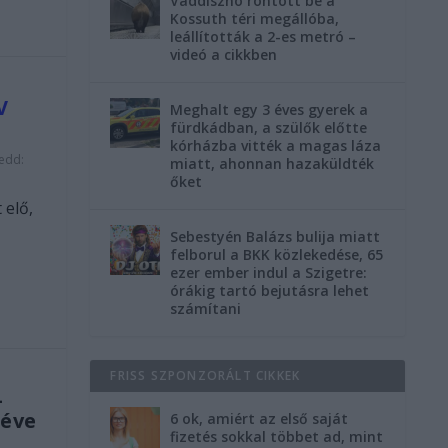
Vaddisznó rontott be a
Kossuth téri megállóba,
leállították a 2-es metró –
videó a cikkben
V
Meghalt egy 3 éves gyerek a
fürdkádban, a szülők előtte
kórházba vitték a magas láza
kedd:
miatt, ahonnan hazaküldték
őket
 elő,
Sebestyén Balázs bulija miatt
felborul a BKK közlekedése, 65
ezer ember indul a Szigetre:
órákig tartó bejutásra lehet
számítani
FRISS SZPONZORÁLT CIKKEK
–
 éve
6 ok, amiért az első saját
fizetés sokkal többet ad, mint