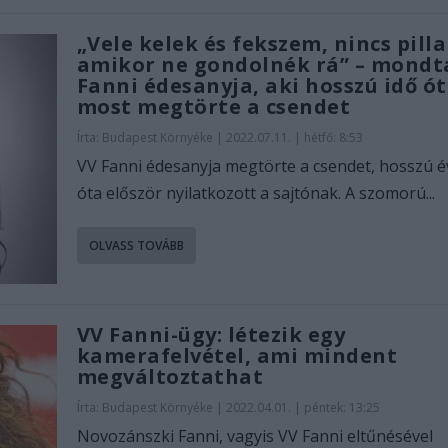
„Vele kelek és fekszem, nincs pill
amikor ne gondolnék rá” – mondt
Fanni édesanyja, aki hosszú idő ó
most megtörte a csendet
Írta:
Budapest Környéke
|
2022.07.11. | hétfő: 8:53
VV Fanni édesanyja megtörte a csendet, hosszú 
óta először nyilatkozott a sajtónak. A szomorú...
OLVASS TOVÁBB
VV Fanni-ügy: létezik egy
kamerafelvétel, ami mindent
megváltoztathat
Írta:
Budapest Környéke
|
2022.04.01. | péntek: 13:25
Novozánszki Fanni, vagyis VV Fanni eltűnésével