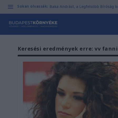
Sokan olvassák:
Baka Andrást, a Legfelsőbb Bíróság kor
Keresési eredmények erre: vv fanni