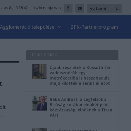
ztus 8., 13:38:44
- László napja van
Agglomeráció települései
BPK-Partnerprogram
FRISS CIKKEK
Újabb részletek a Kossuth téri
vaddisznóról: egy
metrókocsiba is beszabadult,
t
majd kilőtték a sérült állatot
Baka Andrást, a Legfelsőbb
Bíróság korábbi elnökét jelöli
olt
köztársasági elnöknek a Tisza
..
Párt