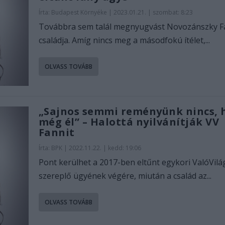
Írta:
Budapest Környéke
|
2023.01.21. | szombat: 8:23
Továbbra sem talál megnyugvást Novozánszky F
családja. Amíg nincs meg a másodfokú ítélet,...
OLVASS TOVÁBB
„Sajnos semmi reményünk nincs, 
még él” – Halottá nyilvánítják VV
Fannit
Írta:
BPK
|
2022.11.22. | kedd: 19:06
Pont kerülhet a 2017-ben eltűnt egykori ValóVilá
szereplő ügyének végére, miután a család az...
OLVASS TOVÁBB