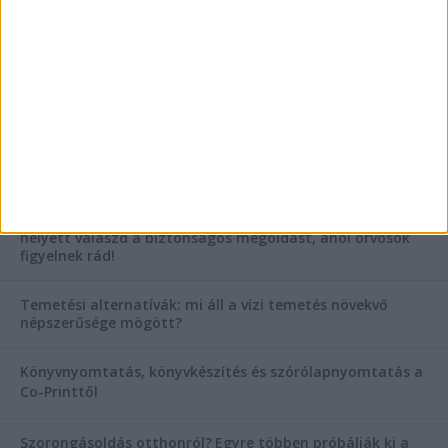
AKTUÁLIS IDŐJÁRÁS
KIEMELT TÁMOGATÓI TARTALOM
Hogyan válasszunk bérelt teherautót a nagy melegben?
Esztétikai gyógyászat, ránctalanítás Budán! Kozmetikus
helyett válaszd a biztonságos megoldást, ahol orvosok
figyelnek rád!
Temetési alternatívák: mi áll a vízi temetés növekvő
népszerűsége mögött?
Könyvnyomtatás, könyvkészítés és szórólapnyomtatás a
Co-Printtől
Szorongásoldás otthonról?
Egyre többen próbálják ki a