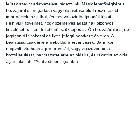
leírtak szerint adatkezelést végezzünk. Másik lehetőségként a
tűz több lakást érintett. Három könnyebb sérült
hozzájárulás megadása vagy elutasítása előtt részletesebb
van, kettőt elláttak a helyszínen, egy embert
információkhoz juthat, és megváltoztathatja beállításait.
Felhívjuk figyelmét, hogy személyes adatainak bizonyos
kórházba szállítottak fejsérüléssel” – írta
kezeléséhez nem feltétlenül szükséges az Ön hozzájárulása, de
közösségi oldalán Baranyi Krisztina.
jogában áll tiltakozni az ilyen jellegű adatkezelés ellen. A
beállításai csak erre a weboldalra érvényesek. Bármikor
megváltoztathatja a preferenciáit, vagy visszavonhatja
hozzájárulását, ha visszatér erre az oldalra, és rákattint az oldal
alján található "Adatvédelem" gombra.