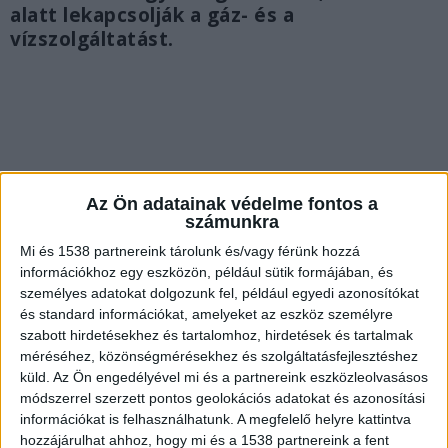
alatt lekapcsolják a gáz- és a
vízszolgáltatást.
Az Ön adatainak védelme fontos a
számunkra
Mi és 1538 partnereink tárolunk és/vagy férünk hozzá
információkhoz egy eszközön, például sütik formájában, és
személyes adatokat dolgozunk fel, például egyedi azonosítókat
és standard információkat, amelyeket az eszköz személyre
szabott hirdetésekhez és tartalomhoz, hirdetések és tartalmak
méréséhez, közönségmérésekhez és szolgáltatásfejlesztéshez
Mindenki elhagyta az épületet
küld.
Az Ön engedélyével mi és a partnereink eszközleolvasásos
módszerrel szerzett pontos geolokációs adatokat és azonosítási
“Az Ipar utcai tűznél még folyik az oltás, a ház
információkat is felhasználhatunk. A megfelelő helyre kattintva
hozzájárulhat ahhoz, hogy mi és a 1538 partnereink a fent
minden lakójának el kellett hagyni az épületet. A