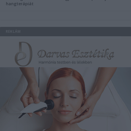
hangterápiát
REKLÁM