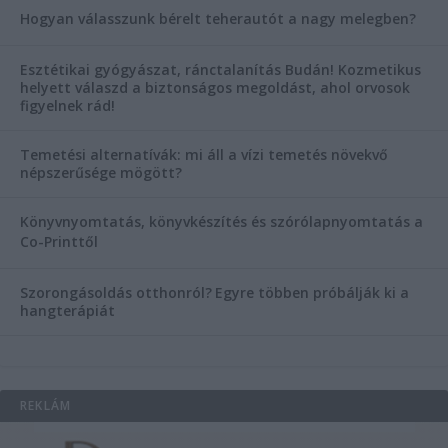
Hogyan válasszunk bérelt teherautót a nagy melegben?
Esztétikai gyógyászat, ránctalanítás Budán! Kozmetikus
helyett válaszd a biztonságos megoldást, ahol orvosok
figyelnek rád!
Temetési alternatívák: mi áll a vízi temetés növekvő
népszerűsége mögött?
Könyvnyomtatás, könyvkészítés és szórólapnyomtatás a
Co-Printtől
Szorongásoldás otthonról?
Egyre többen próbálják ki a
hangterápiát
REKLÁM