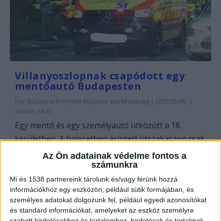
Villanyoszlopnak csapódott egy
mentőautó Budapesten
Írta:
Budapest Környéke központi szerkesztőség
|
2020.05.06. |
szerda: 18:41
Egy mentő és egy személyautó ütközött a 18.
kerületben. A balesetben érintett útszakaszon csak...
Az Ön adatainak védelme fontos a
számunkra
OLVASS TOVÁBB
Mi és 1538 partnereink tárolunk és/vagy férünk hozzá
információkhoz egy eszközön, például sütik formájában, és
személyes adatokat dolgozunk fel, például egyedi azonosítókat
és standard információkat, amelyeket az eszköz személyre
szabott hirdetésekhez és tartalomhoz, hirdetések és tartalmak