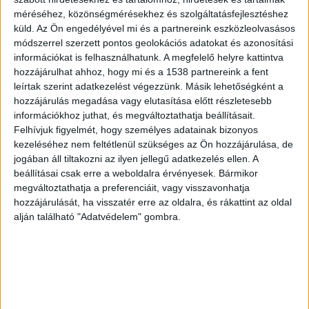
méréséhez, közönségmérésekhez és szolgáltatásfejlesztéshez
küld.
Az Ön engedélyével mi és a partnereink eszközleolvasásos
módszerrel szerzett pontos geolokációs adatokat és azonosítási
információkat is felhasználhatunk. A megfelelő helyre kattintva
hozzájárulhat ahhoz, hogy mi és a 1538 partnereink a fent
leírtak szerint adatkezelést végezzünk. Másik lehetőségként a
hozzájárulás megadása vagy elutasítása előtt részletesebb
információkhoz juthat, és megváltoztathatja beállításait.
Felhívjuk figyelmét, hogy személyes adatainak bizonyos
kezeléséhez nem feltétlenül szükséges az Ön hozzájárulása, de
Csepel után a belvárosi
jogában áll tiltakozni az ilyen jellegű adatkezelés ellen. A
önkormányzat sem kér a
beállításai csak erre a weboldalra érvényesek. Bármikor
hajléktalanokból
megváltoztathatja a preferenciáit, vagy visszavonhatja
Írta:
Budapest Környéke központi szerkesztőség
|
2020.05.06. |
hozzájárulását, ha visszatér erre az oldalra, és rákattint az oldal
szerda: 12:31
alján található "Adatvédelem" gombra.
Az 5. kerületi önkormányzat sem szeretné, ha a
kerületében helyeznék el karanténba a...
OLVASS TOVÁBB