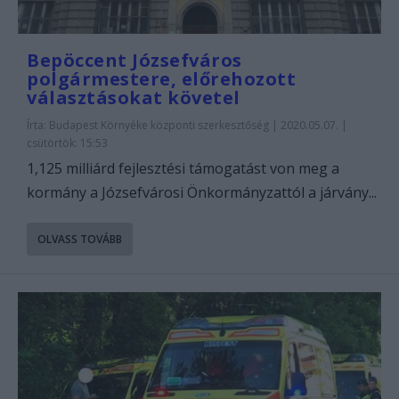
Bepöccent Józsefváros
polgármestere, előrehozott
választásokat követel
Írta:
Budapest Környéke központi szerkesztőség
|
2020.05.07. |
csütörtök: 15:53
1,125 milliárd fejlesztési támogatást von meg a
kormány a Józsefvárosi Önkormányzattól a járvány...
OLVASS TOVÁBB