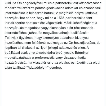
küld.
Az Ön engedélyével mi és a partnereink eszközleolvasásos
produkció forgatása. A téma megosztja a
módszerrel szerzett pontos geolokációs adatokat és azonosítási
lakosságot: vannak, akik támogatják, és vannak,
információkat is felhasználhatunk. A megfelelő helyre kattintva
akik ellenzik a jelenlétüket – írja Esztergom
hozzájárulhat ahhoz, hogy mi és a 1538 partnereink a fent
leírtak szerint adatkezelést végezzünk. Másik lehetőségként a
polgármestere, Hernádi Ádám a közösségi
hozzájárulás megadása vagy elutasítása előtt részletesebb
oldalán.
A BudapestKörnyéke.hu hírportál
információkhoz juthat, és megváltoztathatja beállításait.
Felhívjuk figyelmét, hogy személyes adatainak bizonyos
legfrissebb híreit ide kattintva éred el! A
kezeléséhez nem feltétlenül szükséges az Ön hozzájárulása, de
Facebookon már 700 ezernél is többen követik a
jogában áll tiltakozni az ilyen jellegű adatkezelés ellen. A
beállításai csak erre a weboldalra érvényesek. Bármikor
portáljainkat, köszönjük, hogy most te is minket
megváltoztathatja a preferenciáit, vagy visszavonhatja
olvasol!
hozzájárulását, ha visszatér erre az oldalra, és rákattint az oldal
alján található "Adatvédelem" gombra.