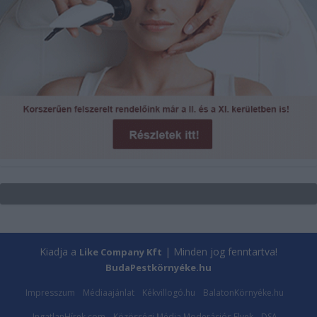
Kiadja a
| Minden jog fenntartva!
Like Company Kft
BudaPestkörnyéke.hu
Impresszum
Médiaajánlat
Kékvillogó.hu
BalatonKörnyéke.hu
IngatlanHírek.com
Közösségi Média Moderációs Elvek
DSA