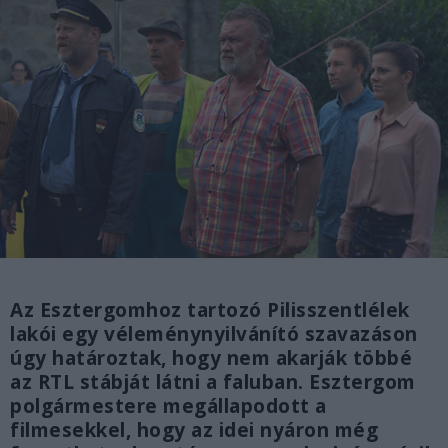
Az Esztergomhoz tartozó Pilisszentlélek
lakói egy véleménynyilvánító szavazáson
úgy határoztak, hogy nem akarják többé
az RTL stábját látni a faluban. Esztergom
polgármestere megállapodott a
filmesekkel, hogy az idei nyáron még