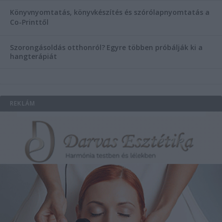
Könyvnyomtatás, könyvkészítés és szórólapnyomtatás a
Co-Printtől
Szorongásoldás otthonról?
Egyre többen próbálják ki a
hangterápiát
REKLÁM