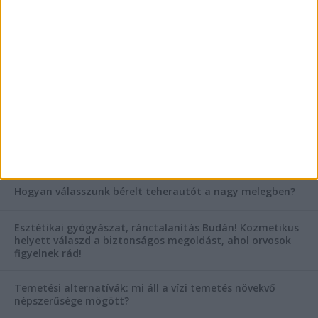
tanácsok
Mitől működik jól egy üzlettéri display?
AKTUÁLIS IDŐJÁRÁS
KIEMELT TÁMOGATÓI TARTALOM
Hogyan válasszunk bérelt teherautót a nagy melegben?
Esztétikai gyógyászat, ránctalanítás Budán! Kozmetikus
helyett válaszd a biztonságos megoldást, ahol orvosok
figyelnek rád!
Temetési alternatívák: mi áll a vízi temetés növekvő
népszerűsége mögött?