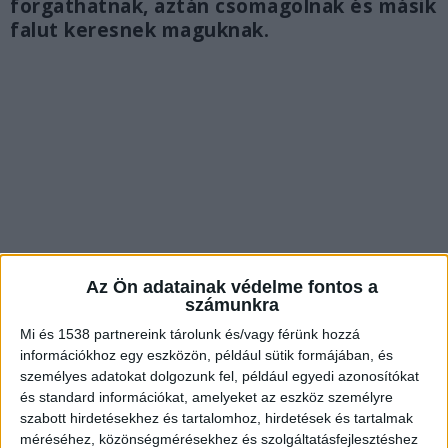
forgathatnak, aztán csomagolnak és másik
falut keresnek maguknak.
Az Ön adatainak védelme fontos a
számunkra
Mi és 1538 partnereink tárolunk és/vagy férünk hozzá
információkhoz egy eszközön, például sütik formájában, és
Megosztja a helyieket a filmesek munkája
személyes adatokat dolgozunk fel, például egyedi azonosítókat
és standard információkat, amelyeket az eszköz személyre
Az elmúlt időszakban sokakat foglalkoztatott,
szabott hirdetésekhez és tartalomhoz, hirdetések és tartalmak
hogy városrészünkben zajlik
A mi kis falunk
című
méréséhez, közönségmérésekhez és szolgáltatásfejlesztéshez