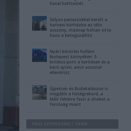
fiatal holttestét
Súlyos panaszokkal került a
hatvani kórházba az idős
asszony, másnap holtan vitte
haza a betegszállító
Nyári betörési hullám
Budapest környékén: 5
kritikus pont a kerítésen és a
kerti ajtón, amit azonnal
ellenőrizz
Újpesten és Budakalászon is
megdőlt a hőségrekord, a
MÁV fehérre festi a síneket a
forróság miatt
FRISS SZPONZORÁLT CIKKEK