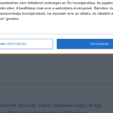
ezeléséhez nem feltétlenül szükséges az Ön hozzájárulása, de jogában 
zelés ellen. A beállításai csak erre a weboldalra érvényesek. Bármikor m
isszavonhatja hozzájárulását, ha visszatér erre az oldalra, és rákattint a
lem" gombra.
ÁBBI LEHETŐSÉGEK
ELFOGADOM
ázezrek olvassák. Olyan oldalakkal vagyunk egy
agy a Blikk. A Facebookon már 248 ezres a