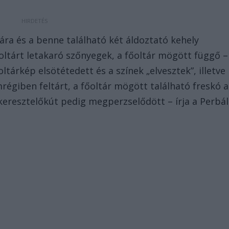
ra és a benne található két áldoztató kehely
oltárt letakaró szőnyegek, a főoltár mögött függő –
tárkép elsötétedett és a színek „elvesztek”, illetve
mrégiben feltárt, a főoltár mögött található freskó a
keresztelőkút pedig megperzselődött – írja a Perbál