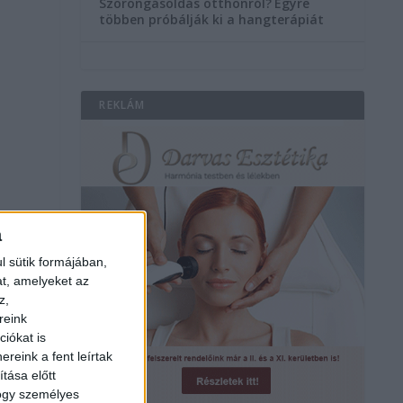
Szorongásoldás otthonról?
Egyre
többen próbálják ki a hangterápiát
REKLÁM
a
l sütik formájában,
at, amelyeket az
z,
reink
iókat is
reink a fent leírtak
tása előtt
hogy személyes