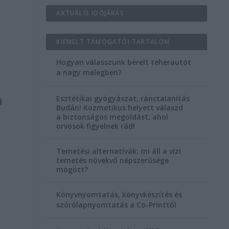
AKTUÁLIS IDŐJÁRÁS
KIEMELT TÁMOGATÓI TARTALOM
Hogyan válasszunk bérelt teherautót
a nagy melegben?
Esztétikai gyógyászat, ránctalanítás
i
Budán! Kozmetikus helyett válaszd
a biztonságos megoldást, ahol
orvosok figyelnek rád!
Temetési alternatívák: mi áll a vízi
temetés növekvő népszerűsége
mögött?
Könyvnyomtatás, könyvkészítés és
szórólapnyomtatás a Co-Printtől