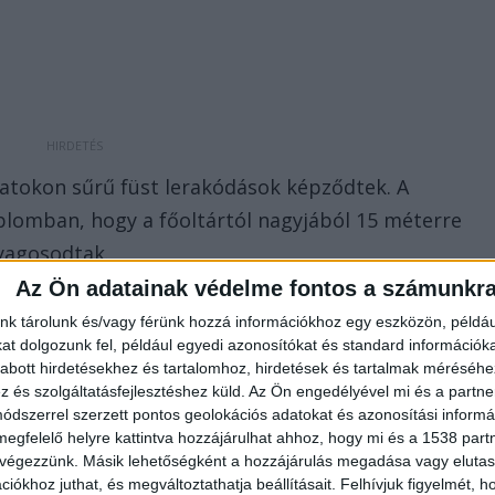
ozatokon sűrű füst lerakódások képződtek. A
lomban, hogy a főoltártól nagyjából 15 méterre
lyagosodtak.
Az Ön adatainak védelme fontos a számunkr
nk tárolunk és/vagy férünk hozzá információkhoz egy eszközön, példáu
t dolgozunk fel, például egyedi azonosítókat és standard információk
abott hirdetésekhez és tartalomhoz, hirdetések és tartalmak méréséhe
és szolgáltatásfejlesztéshez küld.
Az Ön engedélyével mi és a partne
dszerrel szerzett pontos geolokációs adatokat és azonosítási informác
megfelelő helyre kattintva hozzájárulhat ahhoz, hogy mi és a 1538 partne
 végezzünk. Másik lehetőségként a hozzájárulás megadása vagy elutasí
iókhoz juthat, és megváltoztathatja beállításait.
Felhívjuk figyelmét, 