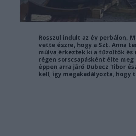
Rosszul indult az év perbálon. M
vette észre, hogy a Szt. Anna t
múlva érkeztek ki a tűzoltók é
régen sorscsapásként élte meg 
éppen arra járó Dubecz Tibor ész
kell, így megakadályozta, hogy 