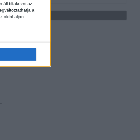
áll tiltakozni az
egváltoztathatja a
z oldal alján