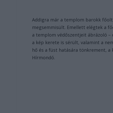
Addigra már a templom barokk főoltá
megsemmisült. Emellett elégtek a fő
a templom védőszentjeit ábrázoló – ol
a kép kerete is sérült, valamint a ne
hő és a füst hatására tönkrement, a 
Hírmondó.