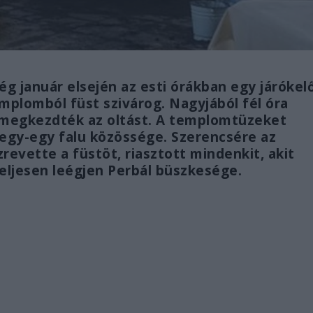
ég január elsején az esti órákban egy járókel
emplomból füst szivárog. Nagyjából fél óra
s megkezdték az oltást. A templomtüzeket
egy-egy falu közössége. Szerencsére az
revette a füstöt, riasztott mindenkit, akit
teljesen leégjen Perbál büszkesége.