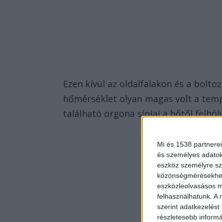
Ezen kívül az oldalfalakon és a bolt
hőmérséklet olyan magas volt a temp
található orgona sípjai a hőtől felhó
Mi és 1538 partnerei
és személyes adatoka
eszköz személyre sz
közönségmérésekhez 
eszközleolvasásos mó
felhasználhatunk. A 
szerint adatkezelést
részletesebb informác