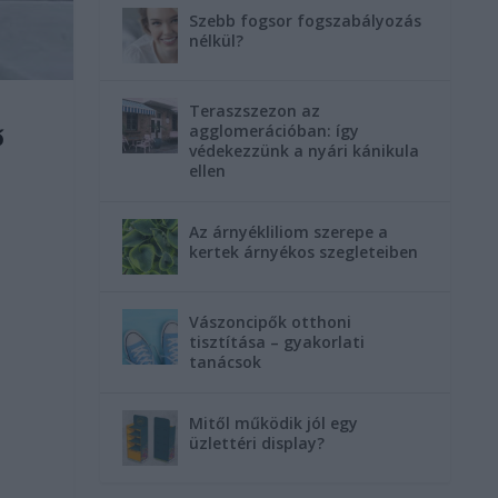
Szebb fogsor fogszabályozás
nélkül?
Teraszszezon az
agglomerációban: így
ő
védekezzünk a nyári kánikula
ellen
Az árnyékliliom szerepe a
kertek árnyékos szegleteiben
Vászoncipők otthoni
tisztítása – gyakorlati
tanácsok
Mitől működik jól egy
üzlettéri display?