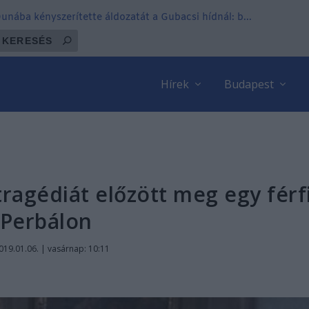
 Dunába kényszerítette áldozatát a Gubacsi hídnál: b...
Hírek
Budapest
tragédiát előzött meg egy férf
Perbálon
019.01.06. | vasárnap: 10:11