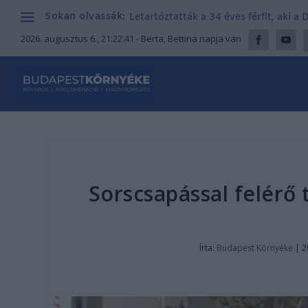
Sokan olvassák:
Letartóztatták a 34 éves férfit, aki a
2026. augusztus 6., 21:22:43
- Berta, Bettina napja van
Sorscsapással felérő 
Írta:
Budapest Környéke
|
2