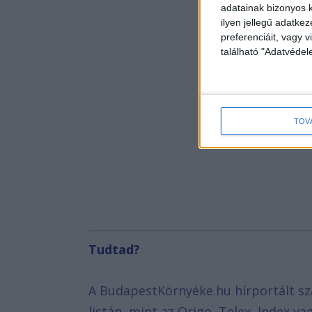
adatainak bizonyos k
ilyen jellegű adatke
preferenciáit, vagy v
található "Adatvéde
TOV
Tudtad?
A BudapestKörnyéke.hu hírportált sz
listán, mint az Origo, Telex, Index v