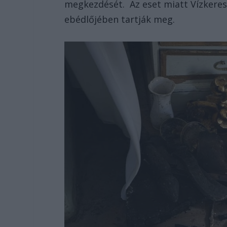
megkezdését. Az eset miatt Vízkeresz
ebédlőjében tartják meg.