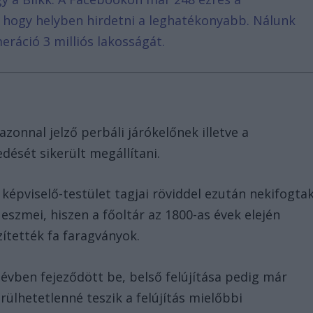
, hogy helyben hirdetni a leghatékonyabb. Nálunk
eráció 3 milliós lakosságát.
 azonnal jelző perbáli járókelőnek illetve a
dését sikerült megállítani.
képviselő-testület tagjai röviddel ezután nekifogta
eszmei, hiszen a főoltár az 1800-as évek elején
zítették fa faragványok.
 évben fejeződött be, belső felújítása pedig már
erülhetetlenné teszik a felújítás mielőbbi