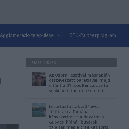
Agglomeráció települései
BPK-Partnerprogram
FRISS CIKKEK
Az Ozora Fesztivál másnapján
i
összeveszett barátjával, majd
eltűnt a 21 éves Bence: azóta
senki nem tud róla semmit
Letartóztatták a 34 éves
férfit, aki a Dunába
kényszerítette áldozatát a
Gubacsi hídnál: búvárok
találták meg a tragikus sorsú