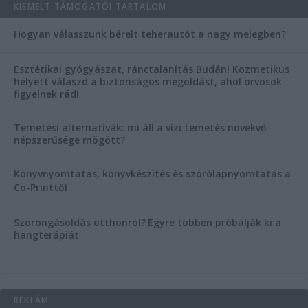
KIEMELT TÁMOGATÓI TARTALOM
Hogyan válasszunk bérelt teherautót a nagy melegben?
Esztétikai gyógyászat, ránctalanítás Budán! Kozmetikus
helyett válaszd a biztonságos megoldást, ahol orvosok
figyelnek rád!
Temetési alternatívák: mi áll a vízi temetés növekvő
népszerűsége mögött?
Könyvnyomtatás, könyvkészítés és szórólapnyomtatás a
Co-Printtől
Szorongásoldás otthonról?
Egyre többen próbálják ki a
hangterápiát
REKLÁM