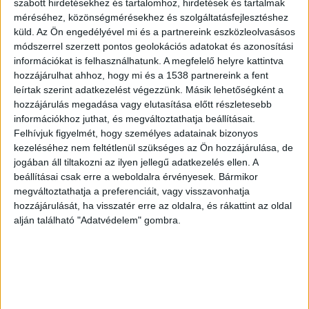
szabott hirdetésekhez és tartalomhoz, hirdetések és tartalmak
méréséhez, közönségmérésekhez és szolgáltatásfejlesztéshez
küld.
Az Ön engedélyével mi és a partnereink eszközleolvasásos
módszerrel szerzett pontos geolokációs adatokat és azonosítási
információkat is felhasználhatunk. A megfelelő helyre kattintva
hozzájárulhat ahhoz, hogy mi és a 1538 partnereink a fent
leírtak szerint adatkezelést végezzünk. Másik lehetőségként a
hozzájárulás megadása vagy elutasítása előtt részletesebb
információkhoz juthat, és megváltoztathatja beállításait.
Felhívjuk figyelmét, hogy személyes adatainak bizonyos
kezeléséhez nem feltétlenül szükséges az Ön hozzájárulása, de
jogában áll tiltakozni az ilyen jellegű adatkezelés ellen. A
beállításai csak erre a weboldalra érvényesek. Bármikor
megváltoztathatja a preferenciáit, vagy visszavonhatja
hozzájárulását, ha visszatér erre az oldalra, és rákattint az oldal
alján található "Adatvédelem" gombra.
Nem világos
A WHO azonban azt mondja, az továbbra sem
világos, hogy az omikron terjedési rátája