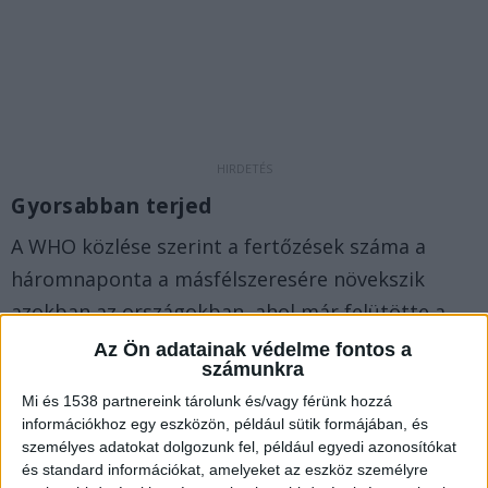
Gyorsabban terjed
A WHO közlése szerint a fertőzések száma a
háromnaponta a másfélszeresére növekszik
azokban az országokban, ahol már felütötte a
fejét az omikron. Az Egészségügyi Világszervezet
Az Ön adatainak védelme fontos a
számunkra
állítása szerint tehát az omikron jelentősen
Mi és 1538 partnereink tárolunk és/vagy férünk hozzá
gyorsabban terjed mint delta változat.
A
információkhoz egy eszközön, például sütik formájában, és
BudaPestkörnyeke.hu legfrissebb híreit ide
személyes adatokat dolgozunk fel, például egyedi azonosítókat
és standard információkat, amelyeket az eszköz személyre
kattintva éred el.