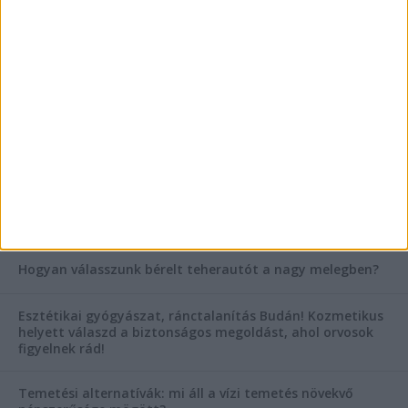
Vászoncipők otthoni tisztítása – gyakorlati
tanácsok
Mitől működik jól egy üzlettéri display?
AKTUÁLIS IDŐJÁRÁS
KIEMELT TÁMOGATÓI TARTALOM
Hogyan válasszunk bérelt teherautót a nagy melegben?
Esztétikai gyógyászat, ránctalanítás Budán! Kozmetikus
helyett válaszd a biztonságos megoldást, ahol orvosok
figyelnek rád!
Temetési alternatívák: mi áll a vízi temetés növekvő