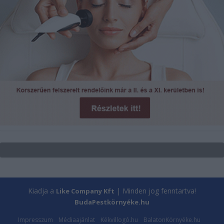
Kiadja a
| Minden jog fenntartva!
Like Company Kft
BudaPestkörnyéke.hu
Impresszum
Médiaajánlat
Kékvillogó.hu
BalatonKörnyéke.hu