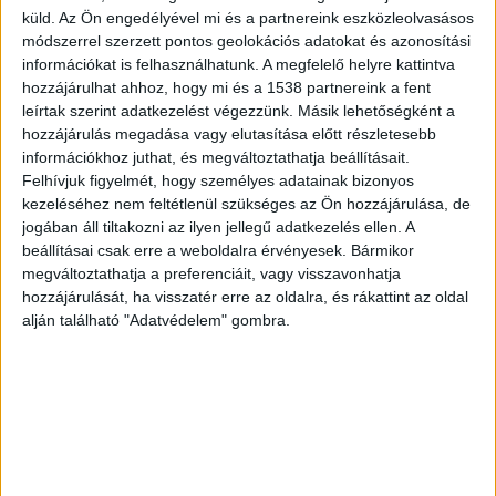
küld.
Az Ön engedélyével mi és a partnereink eszközleolvasásos
módszerrel szerzett pontos geolokációs adatokat és azonosítási
információkat is felhasználhatunk. A megfelelő helyre kattintva
hozzájárulhat ahhoz, hogy mi és a 1538 partnereink a fent
leírtak szerint adatkezelést végezzünk. Másik lehetőségként a
hozzájárulás megadása vagy elutasítása előtt részletesebb
információkhoz juthat, és megváltoztathatja beállításait.
Felhívjuk figyelmét, hogy személyes adatainak bizonyos
kezeléséhez nem feltétlenül szükséges az Ön hozzájárulása, de
jogában áll tiltakozni az ilyen jellegű adatkezelés ellen. A
beállításai csak erre a weboldalra érvényesek. Bármikor
megváltoztathatja a preferenciáit, vagy visszavonhatja
hozzájárulását, ha visszatér erre az oldalra, és rákattint az oldal
alján található "Adatvédelem" gombra.
El kell mondani a tüneteket
A telefonban a betegnek ismertetnie kell a
tüneteit. Ezt követően a vármegyei