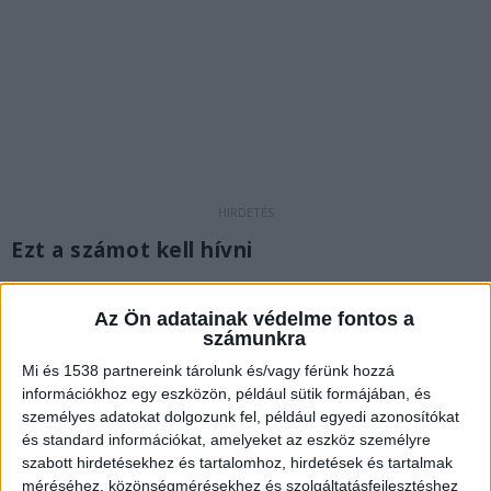
Ezt a számot kell hívni
A 1830-as központi telefonszámot kell hívni
Az Ön adatainak védelme fontos a
azoknak, akik háziorvosuk rendelési idején túl
számunkra
orvosi ellátást igényelnének. Ez lesz a központi
Mi és 1538 partnereink tárolunk és/vagy férünk hozzá
ügyeleti ellátás telefonszáma.
A
információkhoz egy eszközön, például sütik formájában, és
személyes adatokat dolgozunk fel, például egyedi azonosítókat
BudaPestkörnyéke.hu legfrissebb híreit ide
és standard információkat, amelyeket az eszköz személyre
kattintva éred el.
szabott hirdetésekhez és tartalomhoz, hirdetések és tartalmak
méréséhez, közönségmérésekhez és szolgáltatásfejlesztéshez