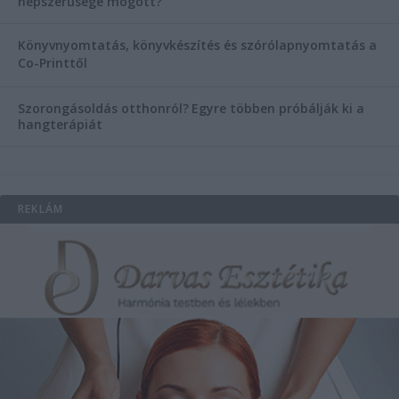
népszerűsége mögött?
Könyvnyomtatás, könyvkészítés és szórólapnyomtatás a
Co-Printtől
Szorongásoldás otthonról?
Egyre többen próbálják ki a
hangterápiát
REKLÁM