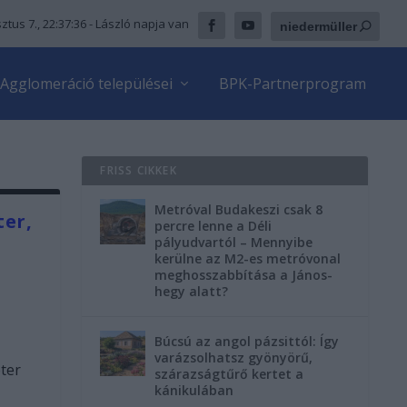
ztus 7., 22:37:38
- László napja van
Agglomeráció települései
BPK-Partnerprogram
FRISS CIKKEK
Metróval Budakeszi csak 8
ter,
percre lenne a Déli
pályudvartól – Mennyibe
kerülne az M2-es metróvonal
meghosszabbítása a János-
hegy alatt?
Búcsú az angol pázsittól: Így
varázsolhatsz gyönyörű,
éter
szárazságtűrő kertet a
kánikulában