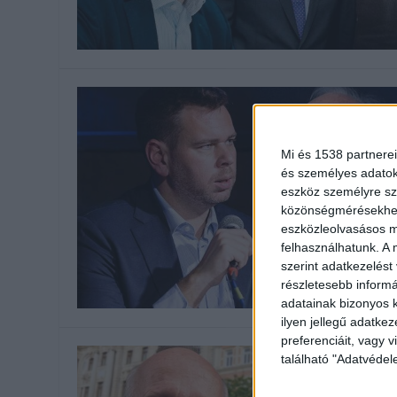
Mi és 1538 partnerei
és személyes adatoka
eszköz személyre sz
közönségmérésekhez 
eszközleolvasásos mó
felhasználhatunk. A 
szerint adatkezelést
részletesebb informác
adatainak bizonyos k
ilyen jellegű adatke
preferenciáit, vagy v
található "Adatvéde