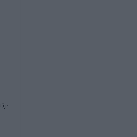
e
m
tője