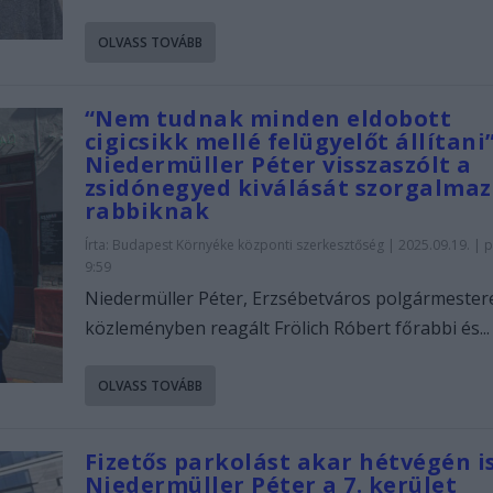
OLVASS TOVÁBB
“Nem tudnak minden eldobott
cigicsikk mellé felügyelőt állítani”
Niedermüller Péter visszaszólt a
zsidónegyed kiválását szorgalma
rabbiknak
Írta:
Budapest Környéke központi szerkesztőség
|
2025.09.19. | p
9:59
Niedermüller Péter, Erzsébetváros polgármester
közleményben reagált Frölich Róbert főrabbi és...
OLVASS TOVÁBB
Fizetős parkolást akar hétvégén i
Niedermüller Péter a 7. kerület