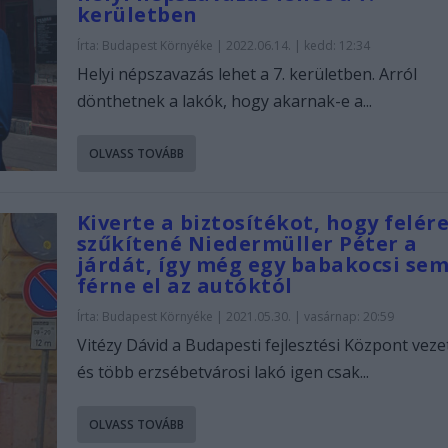
kerületben
Írta:
Budapest Környéke
|
2022.06.14. | kedd: 12:34
Helyi népszavazás lehet a 7. kerületben. Arról
dönthetnek a lakók, hogy akarnak-e a...
OLVASS TOVÁBB
Kiverte a biztosítékot, hogy felér
szűkítené Niedermüller Péter a
járdát, így még egy babakocsi se
férne el az autóktól
Írta:
Budapest Környéke
|
2021.05.30. | vasárnap: 20:59
Vitézy Dávid a Budapesti fejlesztési Központ veze
és több erzsébetvárosi lakó igen csak...
OLVASS TOVÁBB