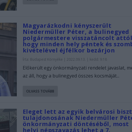
Magyarázkodni kényszerült
Niedermüller Péter, a bulinegyed
polgármestere visszatáncolt attól
hogy minden hely péntek és szom
kivételével éjfélkor bezárjon
Írta:
Budapest Környéke
|
2022.09.13. | kedd: 9:18
Előkerült egy önkormányzati rendelet javaslat, m
az áll, hogy a bulinegyed összes kocsmáját...
OLVASS TOVÁBB
Eleget lett az egyik belvárosi bisz
tulajdonosának Niedermüller Pét
önkormányzati döntéséből, most
helyi népszavazás lehet a 7.