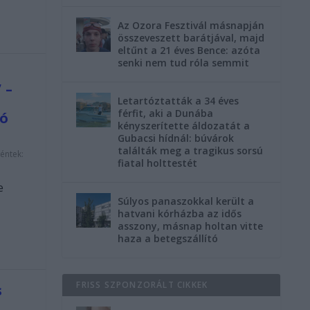
Az Ozora Fesztivál másnapján
összeveszett barátjával, majd
eltűnt a 21 éves Bence: azóta
senki nem tud róla semmit
 –
Letartóztatták a 34 éves
férfit, aki a Dunába
zó
kényszerítette áldozatát a
Gubacsi hídnál: búvárok
találták meg a tragikus sorsú
éntek:
fiatal holttestét
e
Súlyos panaszokkal került a
hatvani kórházba az idős
asszony, másnap holtan vitte
haza a betegszállító
FRISS SZPONZORÁLT CIKKEK
s