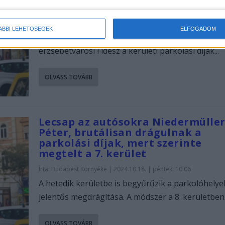
parkolási díjak brutális emelése e
Írta:
Budapest Környéke
|
2024.10.28. | hétfő: 10:02
ÁBBI LEHETŐSÉGEK
ELFOGADOM
Online aláírásgyűjtést indított vasárnap az
erzsébetvárosi Fidesz a kerületi parkolási díjak...
OLVASS TOVÁBB
Lecsap az autósokra Niedermülle
Péter, brutálisan drágulnak a
parkolási díjak, mert szerinte
megtelt a 7. kerület
Írta:
Budapest Környéke
|
2024.10.18. | péntek: 10:06
A hetedik kerületbe is begyűrűzik a parkolóhelye
jelentős megdrágítása. A módszer a 8. kerületben.
OLVASS TOVÁBB