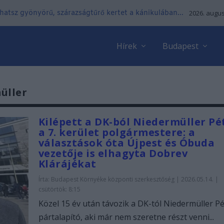
lhatsz gyönyörű, szárazságtűrő kertet a kánikulában...
2026. augus
Hírek
Budapest
üller
Kilépett a DK-ból Niedermüller Pé
a 7. kerület polgármestere: a
választások óta Újpest és Óbuda
vezetője is elhagyta Dobrev
Klárájékat
Írta:
Budapest Környéke központi szerkesztőség
|
2026.05.14. |
csütörtök: 8:15
Közel 15 év után távozik a DK-tól Niedermüller P
pártalapító, aki már nem szeretne részt venni...