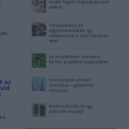
Szebb fogsor fogszabályozás
l
nélkül?
Teraszszezon az
agglomerációban: így
ület
védekezzünk a nyári kánikula
ellen
Az árnyékliliom szerepe a
kertek árnyékos szegleteiben
e
Vászoncipők otthoni
t az
tisztítása – gyakorlati
vid
tanácsok
t
Mitől működik jól egy
üzlettéri display?
dre