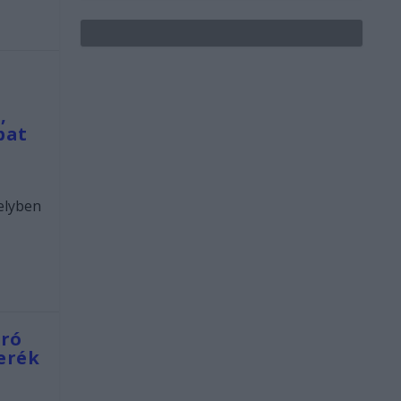
,
bat
elyben
tró
erék