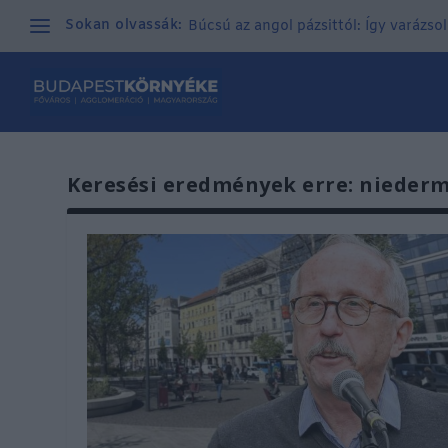
Sokan olvassák:
Búcsú az angol pázsittól: Így varázso
Keresési eredmények erre: niederm