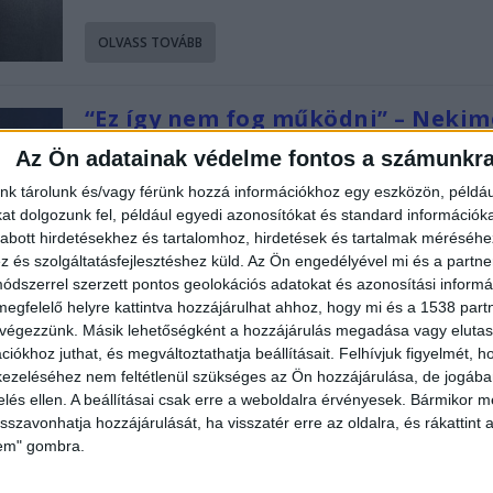
OLVASS TOVÁBB
“Ez így nem fog működni” – Neki
Vitézy Dávidnak a 7. kerület
Az Ön adatainak védelme fontos a számunkr
polgármestere, Niedermüller Pét
felemlegette Vitézy fideszes múlt
nk tárolunk és/vagy férünk hozzá információkhoz egy eszközön, példáu
is
t dolgozunk fel, például egyedi azonosítókat és standard információk
abott hirdetésekhez és tartalomhoz, hirdetések és tartalmak méréséhe
Írta:
Budapest Környéke
|
2025.03.20. | csütörtök: 19:26
és szolgáltatásfejlesztéshez küld.
Az Ön engedélyével mi és a partne
Ahogy azt ma az elsők között megírtuk itt a Buda
dszerrel szerzett pontos geolokációs adatokat és azonosítási informác
és Környéke hírportálon, Vitézy Dávid...
megfelelő helyre kattintva hozzájárulhat ahhoz, hogy mi és a 1538 partne
 végezzünk. Másik lehetőségként a hozzájárulás megadása vagy elutasí
iókhoz juthat, és megváltoztathatja beállításait.
Felhívjuk figyelmét, 
OLVASS TOVÁBB
ezeléséhez nem feltétlenül szükséges az Ön hozzájárulása, de jogában 
zelés ellen. A beállításai csak erre a weboldalra érvényesek. Bármikor m
isszavonhatja hozzájárulását, ha visszatér erre az oldalra, és rákattint a
Botrány a 7. kerületben:
lem" gombra.
aláírásgyűjtéssel tiltakozik a Fide
Niedermüller Péter büntetőadója,