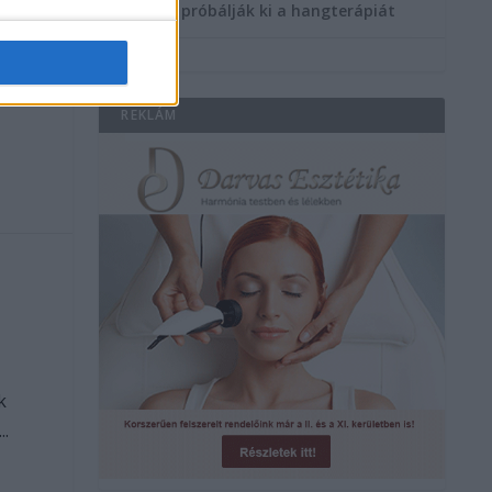
többen próbálják ki a hangterápiát
llen
REKLÁM
r
k
..