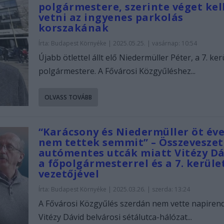
polgármestere, szerinte véget kel
vetni az ingyenes parkolás
korszakának
Írta:
Budapest Környéke
|
2025.05.25. | vasárnap: 10:54
Újabb ötlettel állt elő Niedermüller Péter, a 7. ker
polgármestere. A Fővárosi Közgyűléshez...
OLVASS TOVÁBB
“Karácsony és Niedermüller öt év
nem tettek semmit” – Összeveszet
autómentes utcák miatt Vitézy Dá
a főpolgármesterrel és a 7. kerüle
vezetőjével
Írta:
Budapest Környéke
|
2025.03.26. | szerda: 13:24
A Fővárosi Közgyűlés szerdán nem vette napiren
Vitézy Dávid belvárosi sétálutca-hálózat...