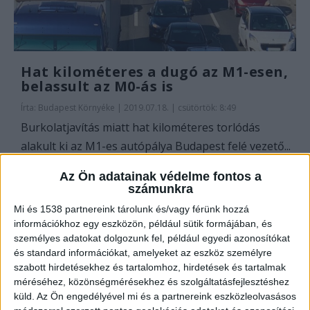
Hat kilométeres a dugó az M1-esen,
belassult az M0-ás is
Írta:
Budapest Környéke
|
2019.07.18. | csütörtök: 8:49
Burkolatjavítás miatt hat kilométeres torlódás
alakult ki az M1-es autópálya Budapest felé vezető...
Az Ön adatainak védelme fontos a
OLVASS TOVÁBB
számunkra
Mi és 1538 partnereink tárolunk és/vagy férünk hozzá
információkhoz egy eszközön, például sütik formájában, és
személyes adatokat dolgozunk fel, például egyedi azonosítókat
és standard információkat, amelyeket az eszköz személyre
szabott hirdetésekhez és tartalomhoz, hirdetések és tartalmak
méréséhez, közönségmérésekhez és szolgáltatásfejlesztéshez
küld.
Az Ön engedélyével mi és a partnereink eszközleolvasásos