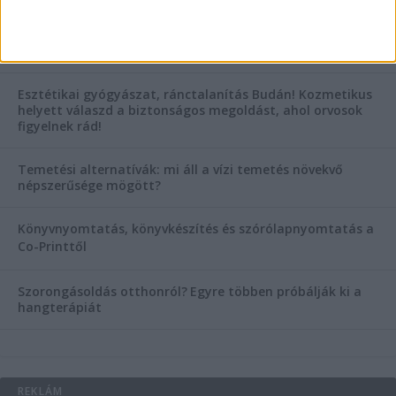
KIEMELT TÁMOGATÓI TARTALOM
Hogyan válasszunk bérelt teherautót a nagy melegben?
Esztétikai gyógyászat, ránctalanítás Budán! Kozmetikus
helyett válaszd a biztonságos megoldást, ahol orvosok
figyelnek rád!
Temetési alternatívák: mi áll a vízi temetés növekvő
népszerűsége mögött?
Könyvnyomtatás, könyvkészítés és szórólapnyomtatás a
Co-Printtől
Szorongásoldás otthonról?
Egyre többen próbálják ki a
hangterápiát
REKLÁM