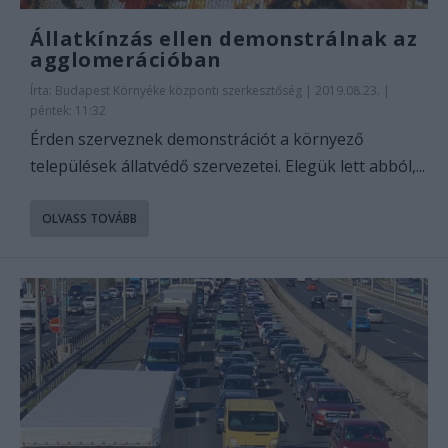
Állatkínzás ellen demonstrálnak az
agglomerációban
Írta:
Budapest Környéke központi szerkesztőség
|
2019.08.23. |
péntek: 11:32
Érden szerveznek demonstrációt a környező
települések állatvédő szervezetei. Elegük lett abból,...
OLVASS TOVÁBB