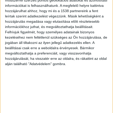
módszerrel szerzett pontos geolokációs adatokat és azonosítási
információkat is felhasználhatunk. A megfelelő helyre kattintva
hozzájárulhat ahhoz, hogy mi és a 1538 partnereink a fent
leírtak szerint adatkezelést végezzünk. Másik lehetőségként a
hozzájárulás megadása vagy elutasítása előtt részletesebb
információkhoz juthat, és megváltoztathatja beállításait.
Felhívjuk figyelmét, hogy személyes adatainak bizonyos
Levendulamező illatozik
kezeléséhez nem feltétlenül szükséges az Ön hozzájárulása, de
Pilisborosjenőn és Érden
jogában áll tiltakozni az ilyen jellegű adatkezelés ellen. A
beállításai csak erre a weboldalra érvényesek. Bármikor
Írta:
Budapest Környéke
|
2019.07.06. | szombat: 11:31
megváltoztathatja a preferenciáit, vagy visszavonhatja
Fantasztikus illat és gyönyörű színek. A
hozzájárulását, ha visszatér erre az oldalra, és rákattint az oldal
alján található "Adatvédelem" gombra.
pilisborosjenői Kevélyhegyi Levendulamező mellett
idén...
OLVASS TOVÁBB