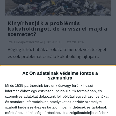
Kinyírhatják a problémás
kukaholdingot, de ki viszi el majd a
szemetet?
Írta:
Budapest Környéke
|
2019.11.13. | szerda: 0:02
Végleg lehúzhatják a rolót a temérdek veszteséget
és sok problémát csináló kukaholding ajtaján....
OLVASS TOVÁBB
Az Ön adatainak védelme fontos a
számunkra
Mi és 1538 partnereink tárolunk és/vagy férünk hozzá
információkhoz egy eszközön, például sütik formájában, és
személyes adatokat dolgozunk fel, például egyedi azonosítókat
és standard információkat, amelyeket az eszköz személyre
szabott hirdetésekhez és tartalomhoz, hirdetések és tartalmak
méréséhez, közönségmérésekhez és szolgáltatásfejlesztéshez