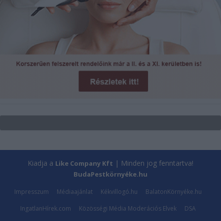
Kiadja a
| Minden jog fenntartva!
Like Company Kft
BudaPestkörnyéke.hu
Impresszum
Médiaajánlat
Kékvillogó.hu
BalatonKörnyéke.hu
IngatlanHírek.com
Közösségi Média Moderációs Elvek
DSA