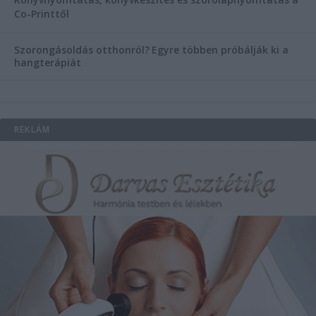
Co-Printtől
Szorongásoldás otthonról?
Egyre többen próbálják ki a
hangterápiát
REKLÁM