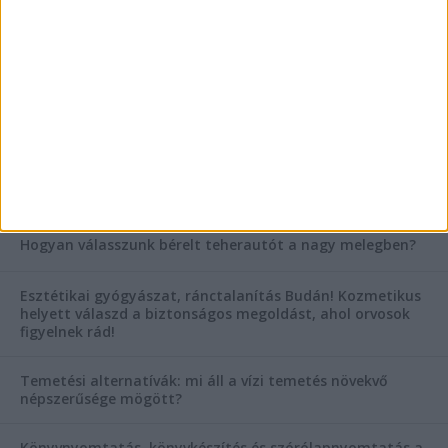
Mitől működik jól egy üzlettéri display?
AKTUÁLIS IDŐJÁRÁS
KIEMELT TÁMOGATÓI TARTALOM
Hogyan válasszunk bérelt teherautót a nagy melegben?
Esztétikai gyógyászat, ránctalanítás Budán! Kozmetikus
helyett válaszd a biztonságos megoldást, ahol orvosok
figyelnek rád!
Temetési alternatívák: mi áll a vízi temetés növekvő
népszerűsége mögött?
Könyvnyomtatás, könyvkészítés és szórólapnyomtatás a