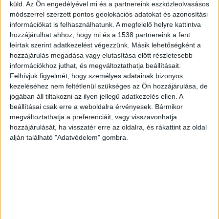
küld.
Az Ön engedélyével mi és a partnereink eszközleolvasásos
módszerrel szerzett pontos geolokációs adatokat és azonosítási
információkat is felhasználhatunk. A megfelelő helyre kattintva
hozzájárulhat ahhoz, hogy mi és a 1538 partnereink a fent
leírtak szerint adatkezelést végezzünk. Másik lehetőségként a
hozzájárulás megadása vagy elutasítása előtt részletesebb
információkhoz juthat, és megváltoztathatja beállításait.
Elütöttek egy gyalogost, áll a
Felhívjuk figyelmét, hogy személyes adatainak bizonyos
forgalom a budai oldalon
kezeléséhez nem feltétlenül szükséges az Ön hozzájárulása, de
jogában áll tiltakozni az ilyen jellegű adatkezelés ellen. A
Írta:
Budapest Környéke
|
2019.11.12. | kedd: 18:46
beállításai csak erre a weboldalra érvényesek. Bármikor
A baleset Budakeszin történt kedd este 18 óra után
megváltoztathatja a preferenciáit, vagy visszavonhatja
hozzájárulását, ha visszatér erre az oldalra, és rákattint az oldal
nem sokkal a Dózsa György tér zebrájánál. Nem...
alján található "Adatvédelem" gombra.
OLVASS TOVÁBB