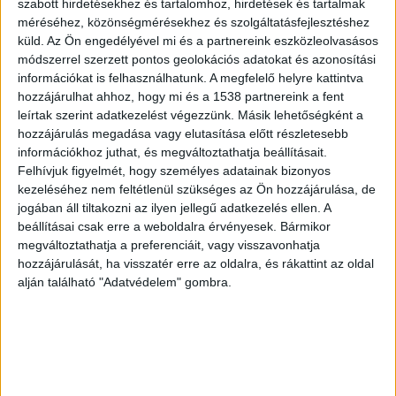
szabott hirdetésekhez és tartalomhoz, hirdetések és tartalmak
méréséhez, közönségmérésekhez és szolgáltatásfejlesztéshez
küld.
Az Ön engedélyével mi és a partnereink eszközleolvasásos
módszerrel szerzett pontos geolokációs adatokat és azonosítási
információkat is felhasználhatunk. A megfelelő helyre kattintva
hozzájárulhat ahhoz, hogy mi és a 1538 partnereink a fent
leírtak szerint adatkezelést végezzünk. Másik lehetőségként a
hozzájárulás megadása vagy elutasítása előtt részletesebb
információkhoz juthat, és megváltoztathatja beállításait.
Felhívjuk figyelmét, hogy személyes adatainak bizonyos
kezeléséhez nem feltétlenül szükséges az Ön hozzájárulása, de
jogában áll tiltakozni az ilyen jellegű adatkezelés ellen. A
beállításai csak erre a weboldalra érvényesek. Bármikor
megváltoztathatja a preferenciáit, vagy visszavonhatja
Ez már biztos, a koronavírus velünk
hozzájárulását, ha visszatér erre az oldalra, és rákattint az oldal
marad – állítja Kemenesi Gábor
alján található "Adatvédelem" gombra.
virológus
Írta:
Budapest Környéke
|
2020.12.18. | péntek: 9:51
A koronavírus hosszútávon velünk marad, nem tűnik
el az életünkből, erre kell készülnünk – állítja...