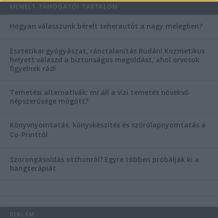
KIEMELT TÁMOGATÓI TARTALOM
Hogyan válasszunk bérelt teherautót a nagy melegben?
Esztétikai gyógyászat, ránctalanítás Budán! Kozmetikus
helyett válaszd a biztonságos megoldást, ahol orvosok
figyelnek rád!
Temetési alternatívák: mi áll a vízi temetés növekvő
népszerűsége mögött?
Könyvnyomtatás, könyvkészítés és szórólapnyomtatás a
Co-Printtől
Szorongásoldás otthonról?
Egyre többen próbálják ki a
hangterápiát
REKLÁM