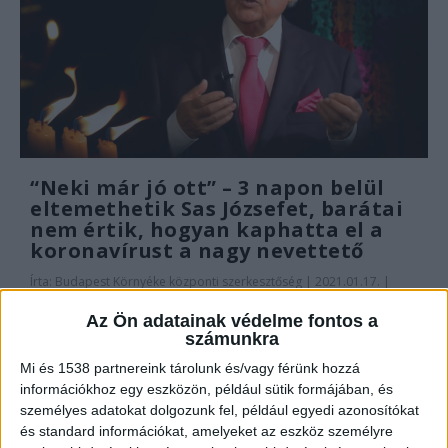
“Neki már jó ott” – 3 napon belül
eltemethetik Sas Józsefet, barátai
nem értik, hogyan kaphatta el a
koronavírust a nagy nevettető
Írta:
Budapest Környéke központi szerkesztőség
|
2021.01.17. |
vasárnap: 17:29
Az Ön adatainak védelme fontos a
82 éves korában meghalt Sas József. A kabarékirály
számunkra
súlyos agyvérzése miatt évek óta nem hagyta el...
Mi és 1538 partnereink tárolunk és/vagy férünk hozzá
információkhoz egy eszközön, például sütik formájában, és
OLVASS TOVÁBB
személyes adatokat dolgozunk fel, például egyedi azonosítókat
és standard információkat, amelyeket az eszköz személyre