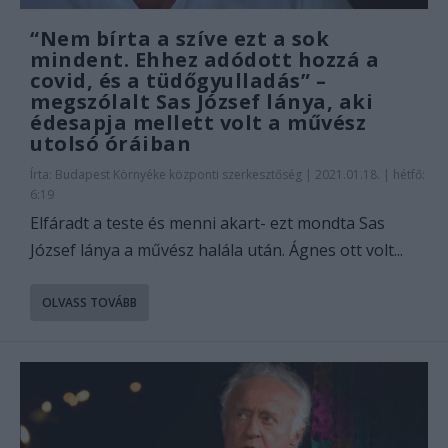
“Nem bírta a szíve ezt a sok
mindent. Ehhez adódott hozzá a
covid, és a tüdőgyulladás” –
megszólalt Sas József lánya, aki
édesapja mellett volt a művész
utolsó óráiban
Írta:
Budapest Környéke központi szerkesztőség
|
2021.01.18. | hétfő:
6:19
Elfáradt a teste és menni akart- ezt mondta Sas
József lánya a művész halála után. Ágnes ott volt...
OLVASS TOVÁBB