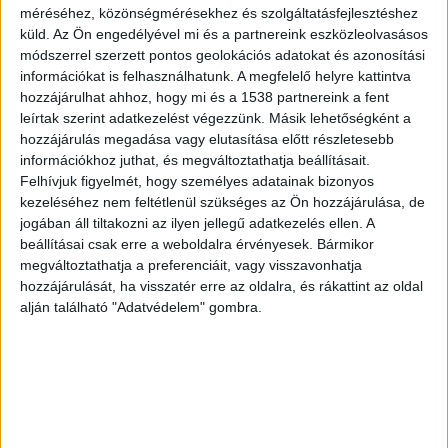
méréséhez, közönségmérésekhez és szolgáltatásfejlesztéshez
küld.
Az Ön engedélyével mi és a partnereink eszközleolvasásos
módszerrel szerzett pontos geolokációs adatokat és azonosítási
információkat is felhasználhatunk. A megfelelő helyre kattintva
hozzájárulhat ahhoz, hogy mi és a 1538 partnereink a fent
leírtak szerint adatkezelést végezzünk. Másik lehetőségként a
hozzájárulás megadása vagy elutasítása előtt részletesebb
információkhoz juthat, és megváltoztathatja beállításait.
Felhívjuk figyelmét, hogy személyes adatainak bizonyos
Teljes rendőrségi zárás az M3-as
kezeléséhez nem feltétlenül szükséges az Ön hozzájárulása, de
autópályán, egy autós sem
jogában áll tiltakozni az ilyen jellegű adatkezelés ellen. A
menekülhetett
beállításai csak erre a weboldalra érvényesek. Bármikor
Írta:
Budapest Környéke
|
2020.10.03. | szombat: 10:00
megváltoztathatja a preferenciáit, vagy visszavonhatja
hozzájárulását, ha visszatér erre az oldalra, és rákattint az oldal
Minden autót és kamiont letereltek a sztrádáról a
alján található "Adatvédelem" gombra.
Kálmánházi pihenőnél, nem volt olyan sofőr, aki...
OLVASS TOVÁBB