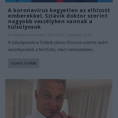
A koronavírus kegyetlen az elhízott
emberekkel, Szlávik doktor szerint
nagyobb veszélyben vannak a
túlsúlyosok
Írta:
Budapest Környéke
|
2020.10.04. | vasárnap: 21:53
A túlsúlyosokra Szlávik János főorvos szerint azért
veszélyesebb a fertőzés, mert nehezebben...
OLVASS TOVÁBB