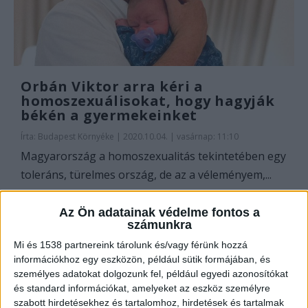
Orbán Viktor arra kéri a
homoszexuálisokat, hogy hagyják
békén a gyermekeinket
Írta:
Budapest Környéke
|
2020.10.04. | vasárnap: 11:10
Magyarország a homoszexualitás tekintetében egy
toleráns, türelmes ország, de az a véleményem,...
OLVASS TOVÁBB
Az Ön adatainak védelme fontos a
számunkra
Mi és 1538 partnereink tárolunk és/vagy férünk hozzá
információkhoz egy eszközön, például sütik formájában, és
személyes adatokat dolgozunk fel, például egyedi azonosítókat
és standard információkat, amelyeket az eszköz személyre
szabott hirdetésekhez és tartalomhoz, hirdetések és tartalmak