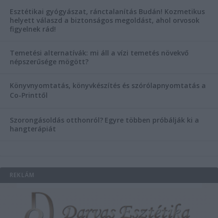
Esztétikai gyógyászat, ránctalanítás Budán! Kozmetikus
helyett válaszd a biztonságos megoldást, ahol orvosok
figyelnek rád!
Temetési alternatívák: mi áll a vízi temetés növekvő
népszerűsége mögött?
Könyvnyomtatás, könyvkészítés és szórólapnyomtatás a
Co-Printtől
Szorongásoldás otthonról?
Egyre többen próbálják ki a
hangterápiát
REKLÁM