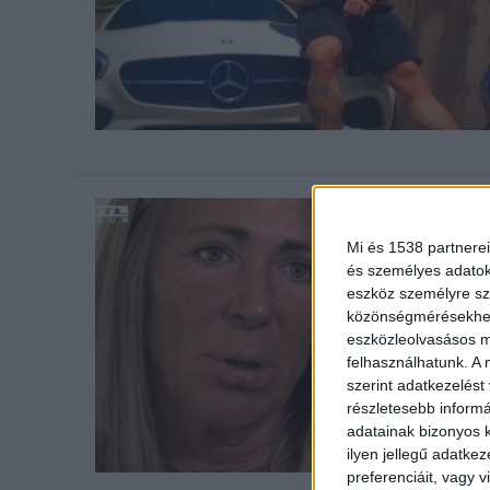
Mi és 1538 partnerei
és személyes adatoka
eszköz személyre sz
közönségmérésekhez 
eszközleolvasásos mó
felhasználhatunk. A 
szerint adatkezelést
részletesebb informác
adatainak bizonyos k
ilyen jellegű adatke
preferenciáit, vagy v