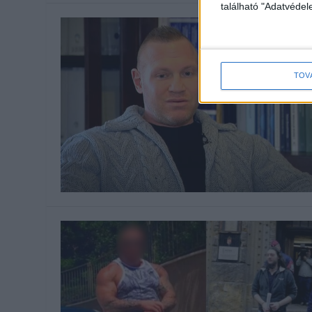
található "Adatvéde
TOV