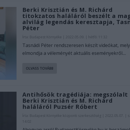
Berki Krisztián és M. Richárd
titokzatos haláláról beszélt a ma
alvilág legendás keresztapja, Tas
Péter
Írta:
Budapest Környéke
|
2022.05.09. | hétfő: 11:32
Tasnádi Péter rendszeresen készít videókat, mel
elmondja a véleményét aktuális eseményekről....
OLVASS TOVÁBB
Antihősök tragédiája: megszólalt
Berki Krisztián és M. Richárd
haláláról Puzsér Róbert
Írta:
Budapest Környéke központi szerkesztőség
|
2022.05.07. | 
14:02
Ahogyan arról BudapestKörnyéke.hu is beszámol