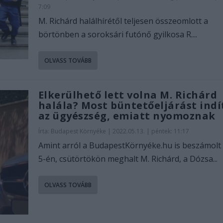
7:09
M. Richárd halálhírétől teljesen összeomlott a
börtönben a soroksári futónő gyilkosa R....
OLVASS TOVÁBB
Elkerülhető lett volna M. Richárd
halála? Most büntetőeljárást indí
az ügyészség, emiatt nyomoznak
Írta:
Budapest Környéke
|
2022.05.13. | péntek: 11:17
Amint arról a BudapestKörnyéke.hu is beszámolt
5-én, csütörtökön meghalt M. Richárd, a Dózsa...
OLVASS TOVÁBB