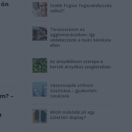
jón
Szebb fogsor fogszabályozás
nélkül?
Teraszszezon az
agglomerációban: így
védekezzünk a nyári kánikula
ellen
Az árnyékliliom szerepe a
kertek árnyékos szegleteiben
Vászoncipők otthoni
tisztítása – gyakorlati
em? –
tanácsok
Mitől működik jól egy
a
üzlettéri display?