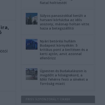
fiatal holttestét
Súlyos panaszokkal került a
hatvani kórházba az idős
asszony, másnap holtan vitte
ira,
haza a betegszállító
ó
Nyári betörési hullám
Budapest környékén: 5
kritikus pont a kerítésen és a
lótól
kerti ajtón, amit azonnal
ellenőrizz
Újpesten és Budakalászon is
megdőlt a hőségrekord, a
MÁV fehérre festi a síneket a
forróság miatt
FRISS SZPONZORÁLT CIKKEK