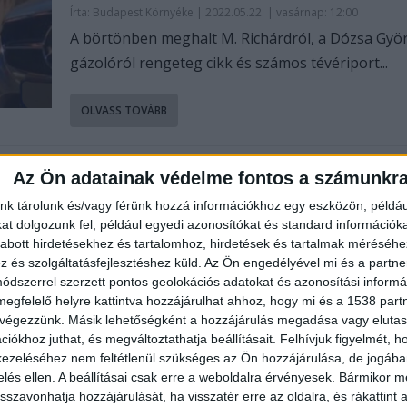
Írta:
Budapest Környéke
|
2022.05.22. | vasárnap: 12:00
A börtönben meghalt M. Richárdról, a Dózsa Györ
gázolóról rengeteg cikk és számos tévériport...
OLVASS TOVÁBB
“Ő mondta, hogy ő innen soha ne
Az Ön adatainak védelme fontos a számunkr
fog kijönni” – M. Richárd élettárs
nk tárolunk és/vagy férünk hozzá információkhoz egy eszközön, példáu
vizsgálatot kezdeményez, szerinte
t dolgozunk fel, például egyedi azonosítókat és standard információk
párja a sorozatos mulasztások mi
abott hirdetésekhez és tartalomhoz, hirdetések és tartalmak méréséhe
halt meg – videó
és szolgáltatásfejlesztéshez küld.
Az Ön engedélyével mi és a partne
Írta:
Budapest Környéke
|
2022.05.18. | szerda: 6:47
dszerrel szerzett pontos geolokációs adatokat és azonosítási informác
megfelelő helyre kattintva hozzájárulhat ahhoz, hogy mi és a 1538 partne
Ahogyan arról BudapestKörnyéke.hu is beszámol
 végezzünk. Másik lehetőségként a hozzájárulás megadása vagy elutasí
május 5-én, csütörtökön meghalt M. Richárd, a Dóz
iókhoz juthat, és megváltoztathatja beállításait.
Felhívjuk figyelmét, 
ezeléséhez nem feltétlenül szükséges az Ön hozzájárulása, de jogában 
OLVASS TOVÁBB
zelés ellen. A beállításai csak erre a weboldalra érvényesek. Bármikor m
isszavonhatja hozzájárulását, ha visszatér erre az oldalra, és rákattint a