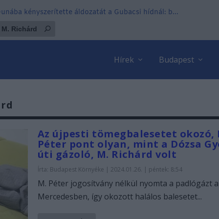
 Dunába kényszerítette áldozatát a Gubacsi hídnál: b...
Hírek
Budapest
árd
Az újpesti tömegbalesetet okozó, 
Péter pont olyan, mint a Dózsa G
úti gázoló, M. Richárd volt
Írta:
Budapest Környéke
|
2024.01.26. | péntek: 8:54
M. Péter jogosítvány nélkül nyomta a padlógázt a
Mercedesben, így okozott halálos balesetet...