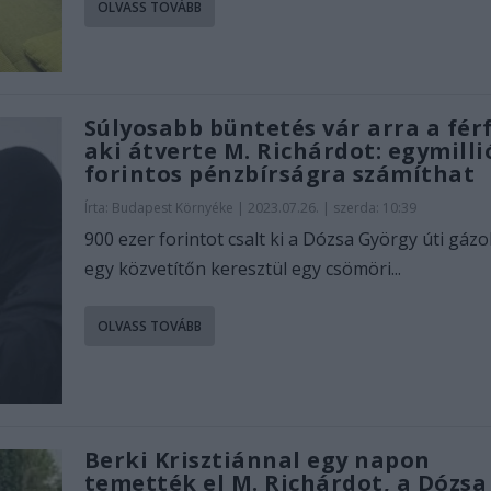
OLVASS TOVÁBB
Súlyosabb büntetés vár arra a férf
aki átverte M. Richárdot: egymilli
forintos pénzbírságra számíthat
Írta:
Budapest Környéke
|
2023.07.26. | szerda: 10:39
900 ezer forintot csalt ki a Dózsa György úti gázo
egy közvetítőn keresztül egy csömöri...
OLVASS TOVÁBB
Berki Krisztiánnal egy napon
temették el M. Richárdot, a Dózsa