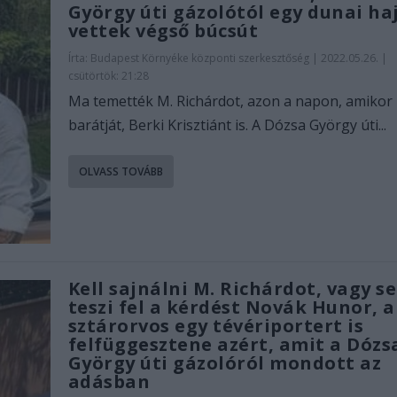
György úti gázolótól egy dunai ha
vettek végső búcsút
Írta:
Budapest Környéke központi szerkesztőség
|
2022.05.26. |
csütörtök: 21:28
Ma temették M. Richárdot, azon a napon, amikor
barátját, Berki Krisztiánt is. A Dózsa György úti...
OLVASS TOVÁBB
Kell sajnálni M. Richárdot, vagy s
teszi fel a kérdést Novák Hunor, a
sztárorvos egy tévériportert is
felfüggesztene azért, amit a Dózs
György úti gázolóról mondott az
adásban