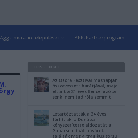
Agglomeráció települései
BPK-Partnerprogram
FRISS CIKKEK
Az Ozora Fesztivál másnapján
M.
összeveszett barátjával, majd
yörgy
eltűnt a 21 éves Bence: azóta
senki nem tud róla semmit
Letartóztatták a 34 éves
férfit, aki a Dunába
kényszerítette áldozatát a
Gubacsi hídnál: búvárok
találták meg a tragikus sorsú