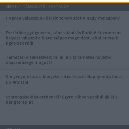
KIEMELT TÁMOGATÓI TARTALOM
Hogyan válasszunk bérelt teherautót a nagy melegben?
Esztétikai gyógyászat, ránctalanítás Budán! Kozmetikus
helyett válaszd a biztonságos megoldást, ahol orvosok
figyelnek rád!
Temetési alternatívák: mi áll a vízi temetés növekvő
népszerűsége mögött?
Könyvnyomtatás, könyvkészítés és szórólapnyomtatás a
Co-Printtől
Szorongásoldás otthonról?
Egyre többen próbálják ki a
hangterápiát