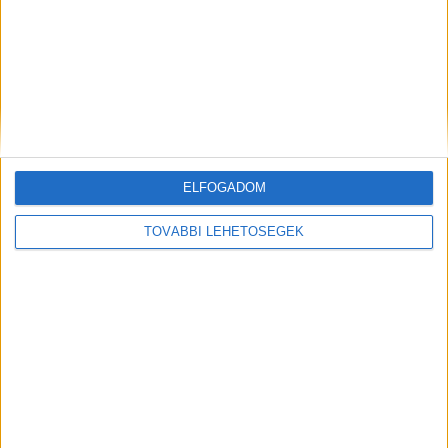
ELFOGADOM
TOVÁBBI LEHETŐSÉGEK
Babáknak és édesanyáknak való
natúr biotermékek
Írta:
Budapest Környéke
|
2022.05.13. | péntek: 10:19
Minden családban elsődleges cél, hogy a babák és
kisgyermekek egészségét a lehető legnagyobb...
OLVASS TOVÁBB