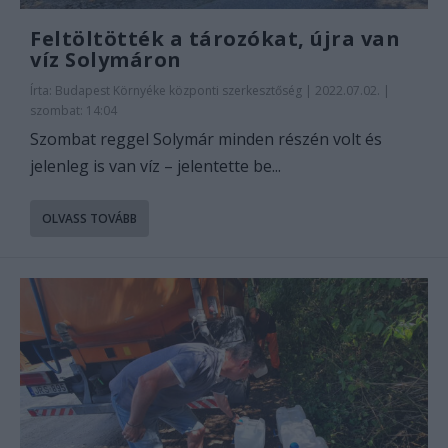
Feltöltötték a tározókat, újra van
víz Solymáron
Írta:
Budapest Környéke központi szerkesztőség
|
2022.07.02. |
szombat: 14:04
Szombat reggel Solymár minden részén volt és
jelenleg is van víz – jelentette be...
OLVASS TOVÁBB