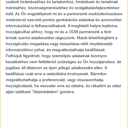
szabott hirdetésekhez és tartalomhoz, hirdetések és tartalmak
méréséhez, közönségmérésekhez és szolgáltatásfejlesztéshez
küld.
Az Ön engedélyével mi és a partnereink eszközleolvasásos
módszerrel szerzett pontos geolokációs adatokat és azonosítási
információkat is felhasználhatunk. A megfelelő helyre kattintva
hozzájárulhat ahhoz, hogy mi és a 1538 partnereink a fent
leírtak szerint adatkezelést végezzünk. Másik lehetőségként a
hozzájárulás megadása vagy elutasítása előtt részletesebb
információkhoz juthat, és megváltoztathatja beállításait.
Felhívjuk figyelmét, hogy személyes adatainak bizonyos
Menczer Tamás szerint víz van, a
kezeléséhez nem feltétlenül szükséges az Ön hozzájárulása, de
hálózati kapacitás a kevés, de már
jogában áll tiltakozni az ilyen jellegű adatkezelés ellen. A
jobb az együttműködés a
beállításai csak erre a weboldalra érvényesek. Bármikor
vízművekkel
megváltoztathatja a preferenciáit, vagy visszavonhatja
hozzájárulását, ha visszatér erre az oldalra, és rákattint az oldal
Írta:
Seifert Kálmán
|
2022.07.01. | péntek: 14:12
alján található "Adatvédelem" gombra.
Solymáron tartott sajtótájékoztatót Menczer Tamás
fideszes országgyűlési képviselő a vízhiányról....
OLVASS TOVÁBB