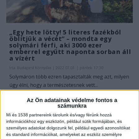
„Egy hete lötty! 5 literes fazékból
öblítjük a vécét” – mondta egy
solymári férfi, aki 3000 ezer
emberrel együtt naponta sorban áll
a vízért
Írta:
Budapest Környéke
|
2022.07.01. | péntek: 17:30
Solymáron több ezren tapasztalták meg azt, milyen
úgy élni, hogy a természetesnek vett...
Az Ön adatainak védelme fontos a
OLVASS TOVÁBB
számunkra
Mi és 1538 partnereink tárolunk és/vagy férünk hozzá
információkhoz egy eszközön, például sütik formájában, és
személyes adatokat dolgozunk fel, például egyedi azonosítókat
és standard információkat, amelyeket az eszköz személyre