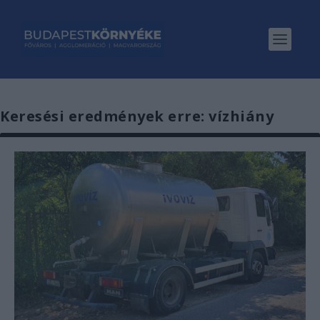
Keresési eredmények erre: vízhiány