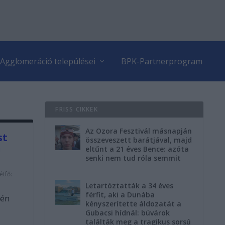
Agglomeráció települései
BPK-Partnerprogram
FRISS CIKKEK
Az Ozora Fesztivál másnapján
st
összeveszett barátjával, majd
n
eltűnt a 21 éves Bence: azóta
senki nem tud róla semmit
étfő:
Letartóztatták a 34 éves
férfit, aki a Dunába
tén
kényszerítette áldozatát a
Gubacsi hídnál: búvárok
találták meg a tragikus sorsú