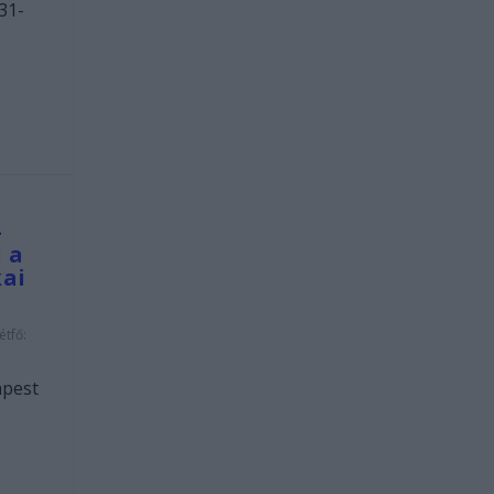
31-
–
 a
kai
étfő:
apest