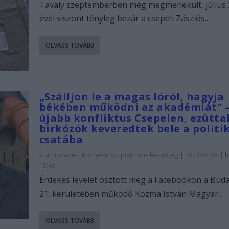
Tavaly szeptemberben még megmenekült, július 
ével viszont tényleg bezár a csepeli Zászlós...
OLVASS TOVÁBB
„Szálljon le a magas lóról, hagyja
békében működni az akadémiát” 
újabb konfliktus Csepelen, ezúttal
birkózók keveredtek bele a politi
csatába
Írta:
Budapest Környéke központi szerkesztőség
|
2023.05.29. | h
15:49
Érdekes levelet osztott meg a Facebookon a Bud
21. kerületében működő Kozma István Magyar...
OLVASS TOVÁBB