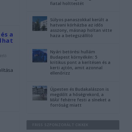
fiatal holttestét
Súlyos panaszokkal került a
hatvani kórházba az idős
asszony, másnap holtan vitte
 és a
haza a betegszállító
dhat
Nyári betörési hullám
étfő:
Budapest környékén: 5
kritikus pont a kerítésen és a
kerti ajtón, amit azonnal
olítása
ellenőrizz
Újpesten és Budakalászon is
megdőlt a hőségrekord, a
MÁV fehérre festi a síneket a
forróság miatt
FRISS SZPONZORÁLT CIKKEK