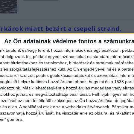
arkárok miatt bezárt a csepeli strand,
sten autókat tört össze egy kidőlt fa
Az Ön adatainak védelme fontos a számunkr
st Környéke
|
2023.08.05. | szombat: 12:23
nk tárolunk és/vagy férünk hozzá információkhoz egy eszközön, példáu
árokat okozott Budapest-szerte az éjszakai vihar, ami tomb
t dolgozunk fel, például egyedi azonosítókat és standard információk
végig Magyarországon. Mindenhonnan érkeznek a durva kár
abott hirdetésekhez és tartalomhoz, hirdetések és tartalmak méréséhe
fotók. Épületeket veszélyeztetnek a fák A csepeli strandon is
és szolgáltatásfejlesztéshez küld.
Az Ön engedélyével mi és a partne
dszerrel szerzett pontos geolokációs adatokat és azonosítási informác
rokat...
megfelelő helyre kattintva hozzájárulhat ahhoz, hogy mi és a 1538 partne
 végezzünk. Másik lehetőségként a hozzájárulás megadása vagy elutasí
TOVÁBB
iókhoz juthat, és megváltoztathatja beállításait.
Felhívjuk figyelmét, 
ezeléséhez nem feltétlenül szükséges az Ön hozzájárulása, de jogában 
zelés ellen. A beállításai csak erre a weboldalra érvényesek. Bármikor m
Így harcolnak a csepeli diákok az
isszavonhatja hozzájárulását, ha visszatér erre az oldalra, és rákattint a
igazgatójukért, a polgármester
lem" gombra.
szerint Németh Szilárd fúrta meg
intézményvezető pályázatát