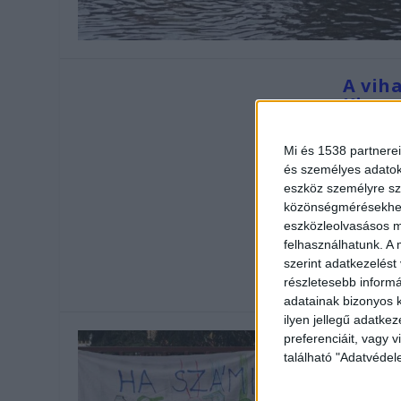
A vih
Kispe
Írta:
Budape
Mi és 1538 partnerei
Súlyos k
és személyes adatoka
vonult 
eszköz személyre sz
készült 
közönségmérésekhez 
eszközleolvasásos mó
súlyos ká
felhasználhatunk. A 
szerint adatkezelést
OLVASS 
részletesebb informác
adatainak bizonyos k
ilyen jellegű adatke
preferenciáit, vagy v
található "Adatvéde