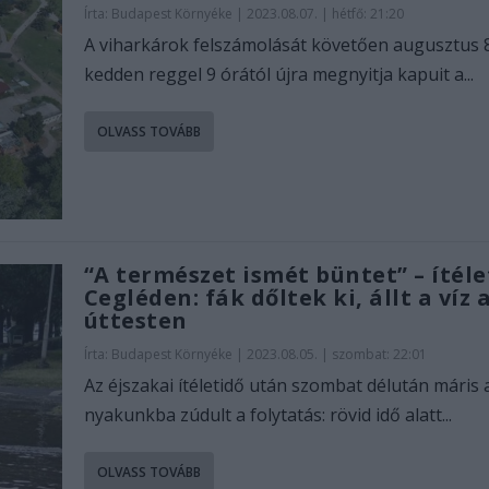
Írta:
Budapest Környéke
|
2023.08.07. | hétfő: 21:20
A viharkárok felszámolását követően augusztus 
kedden reggel 9 órától újra megnyitja kapuit a...
OLVASS TOVÁBB
“A természet ismét büntet” – ítéle
Cegléden: fák dőltek ki, állt a víz 
úttesten
Írta:
Budapest Környéke
|
2023.08.05. | szombat: 22:01
Az éjszakai ítéletidő után szombat délután máris 
nyakunkba zúdult a folytatás: rövid idő alatt...
OLVASS TOVÁBB