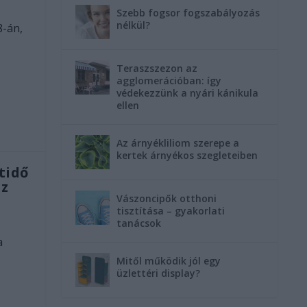
Szebb fogsor fogszabályozás
nélkül?
8-án,
Teraszszezon az
agglomerációban: így
védekezzünk a nyári kánikula
ellen
Az árnyékliliom szerepe a
kertek árnyékos szegleteiben
tidő
az
Vászoncipők otthoni
tisztítása – gyakorlati
tanácsok
a
Mitől működik jól egy
üzlettéri display?