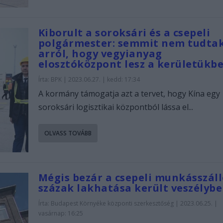
Kiborult a soroksári és a csepeli
polgármester: semmit nem tudta
arról, hogy vegyianyag
elosztóközpont lesz a kerületükb
Írta:
BPK
|
2023.06.27. | kedd: 17:34
A kormány támogatja azt a tervet, hogy Kína egy
soroksári logisztikai központból lássa el...
OLVASS TOVÁBB
Mégis bezár a csepeli munkásszáll
százak lakhatása került veszélybe
Írta:
Budapest Környéke központi szerkesztőség
|
2023.06.25. |
vasárnap: 16:25