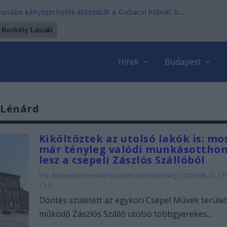
 Dunába kényszerítette áldozatát a Gubacsi hídnál: b...
Hírek
Budapest
 Lénárd
Kiköltöztek az utolsó lakók is: mo
már tényleg valódi munkásottho
lesz a csepeli Zászlós Szállóból
Írta:
Budapest Környéke központi szerkesztőség
|
2023.08.21. | h
17:51
Döntés született az egykori Csepel Művek terüle
működő Zászlós Szálló utolsó többgyerekes...