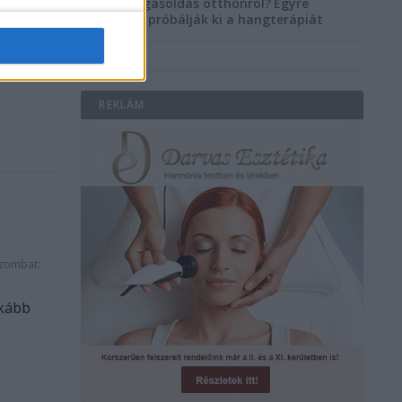
Szorongásoldás otthonról?
Egyre
többen próbálják ki a hangterápiát
tották
REKLÁM
szombat:
nkább