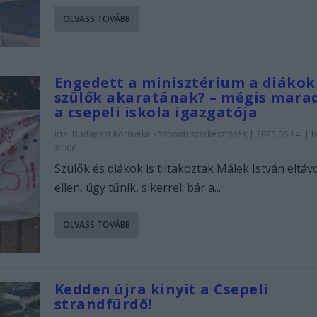
OLVASS TOVÁBB
Engedett a minisztérium a diákok
szülők akaratának? – mégis mara
a csepeli iskola igazgatója
Írta:
Budapest Környéke központi szerkesztőség
|
2023.08.14. | h
21:06
Szülők és diákok is tiltakoztak Málek István eltáv
ellen, úgy tűnik, sikerrel: bár a...
OLVASS TOVÁBB
Kedden újra kinyit a Csepeli
strandfürdő!